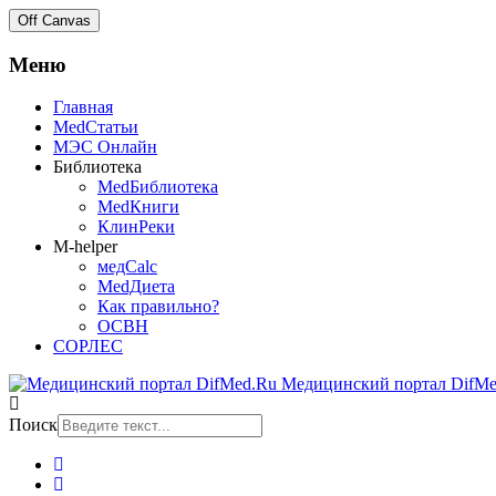
Off Canvas
Меню
Главная
MedСтатьи
МЭС Онлайн
Библиотека
MedБиблиотека
MedКниги
КлинРеки
M-helper
медCalc
MedДиета
Как правильно?
ОСВН
СОРЛЕС
Медицинский портал DifMe
Поиск