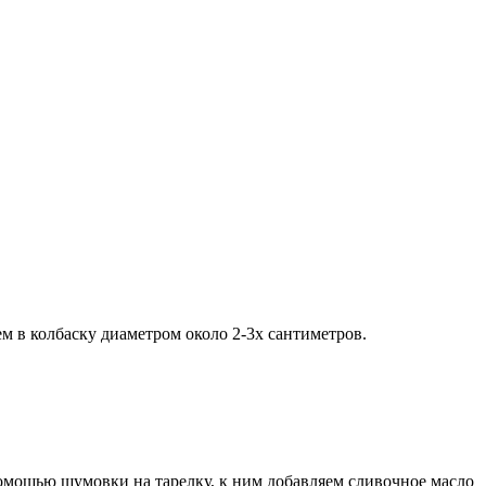
м в колбаску диаметром около 2-3х сантиметров.
помощью шумовки на тарелку, к ним добавляем сливочное масло