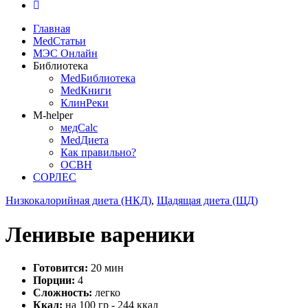
Главная
MedСтатьи
МЭС Онлайн
Библиотека
MedБиблиотека
MedКниги
КлинРеки
M-helper
медCalc
MedДиета
Как правильно?
ОСВН
СОРЛЕС
Низкокалорийная диета (НКД)
,
Щадящая диета (ЩД)
Ленивые вареники
Готовится:
20 мин
Порции:
4
Сложность:
легко
Ккал:
на 100 гр - 244 ккал