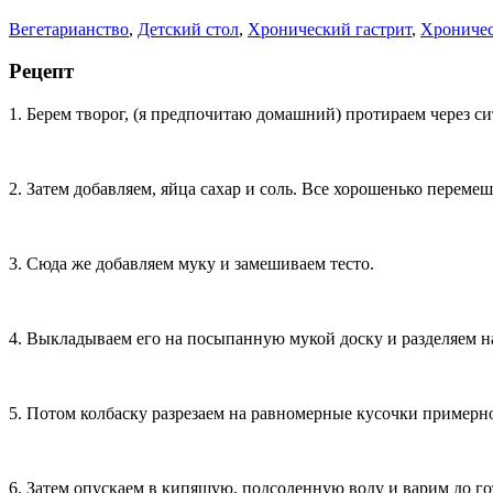
Вегетарианство
,
Детский стол
,
Хронический гастрит
,
Хроничес
Рецепт
1. Берем творог, (я предпочитаю домашний) протираем через си
2. Затем добавляем, яйца сахар и соль. Все хорошенько переме
3. Сюда же добавляем муку и замешиваем тесто.
4. Выкладываем его на посыпанную мукой доску и разделяем на
5. Потом колбаску разрезаем на равномерные кусочки примерно
6. Затем опускаем в кипящую, подсоленную воду и варим до г