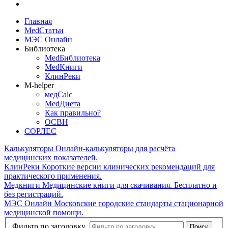
Главная
MedСтатьи
МЭС Онлайн
Библиотека
MedБиблиотека
MedКниги
КлинРеки
M-helper
медCalc
MedДиета
Как правильно?
ОСВН
СОРЛЕС
Калькуляторы
Онлайн-калькуляторы для расчёта
медицинских показателей.
КлинРеки
Короткие версии клинических рекомендаций для
практического применения.
Медкниги
Медицинские книги для скачивания. Бесплатно и
без регистраций.
МЭС Онлайн
Московские городские стандарты стационарной
медицинской помощи.
Фильтр по заголовку
Поиск