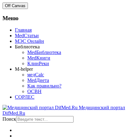
Off Canvas
Меню
Главная
MedСтатьи
МЭС Онлайн
Библиотека
MedБиблиотека
MedКниги
КлинРеки
M-helper
медCalc
MedДиета
Как правильно?
ОСВН
СОРЛЕС
Медицинский портал
DifMed.Ru
Поиск