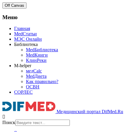
Off Canvas
Меню
Главная
MedСтатьи
МЭС Онлайн
Библиотека
MedБиблиотека
MedКниги
КлинРеки
M-helper
медCalc
MedДиета
Как правильно?
ОСВН
СОРЛЕС
Медицинский портал DifMed.Ru
Поиск