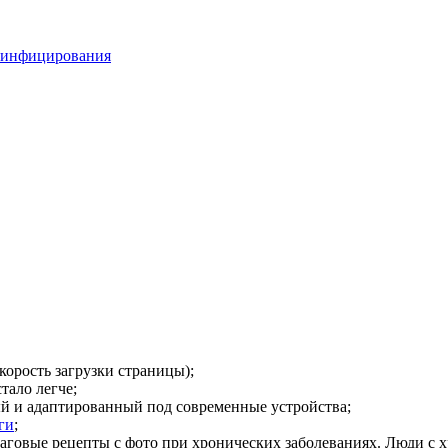
 инфицирования
корость загрузки страницы);
тало легче;
ый и адаптированный под современные устройства;
ги
;
шаговые рецепты с фото при хронических заболеваниях. Люди с 