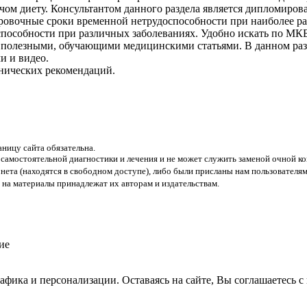
чом диету. Консультантом данного раздела является дипломирова
ировочные сроки временной нетрудоспособности при наиболее 
способности при различных заболеваниях. Удобно искать по МКБ
с полезными, обучающими медицинскими статьями. В данном раз
и и видео.
инических рекомендаций.
аницу сайта обязательна.
 самостоятельной диагностики и лечения и не может служить заменой очной ко
нета (находятся в свободном доступе), либо были присланы нам пользователям
 на материалы принадлежат их авторам и издательствам.
рафика и персонализации. Оставаясь на сайте, Вы соглашаетесь 