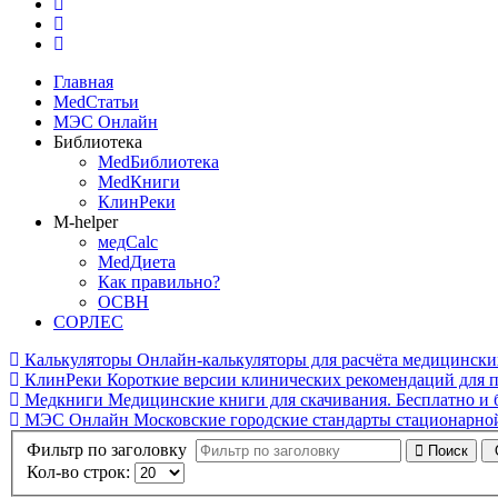
Главная
MedСтатьи
МЭС Онлайн
Библиотека
MedБиблиотека
MedКниги
КлинРеки
M-helper
медCalc
MedДиета
Как правильно?
ОСВН
СОРЛЕС
Калькуляторы
Онлайн-калькуляторы для расчёта медицинских
КлинРеки
Короткие версии клинических рекомендаций для 
Медкниги
Медицинские книги для скачивания. Бесплатно и б
МЭС Онлайн
Московские городские стандарты стационарн
Фильтр по заголовку
Поиск
Кол-во строк: