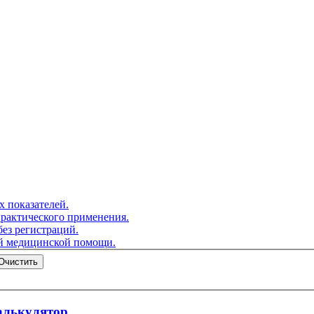
 показателей.
практического применения.
ез регистраций.
ой медицинской помощи.
Очистить
алькулятор