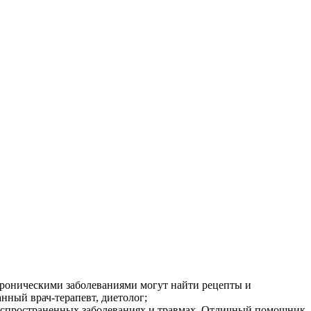
хроническими заболеваниями могут найти рецепты и
нный врач-терапевт, диетолог;
распространенных заболеваниях и травмах. Отличный помощник