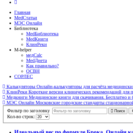
Главная
MedСтатьи
МЭС Онлайн
Библиотека
MedБиблиотека
MedКниги
КлинРеки
M-helper
медCalc
MedДиета
Как правильно?
ОСВН
СОРЛЕС
Калькуляторы
Онлайн-калькуляторы для расчёта медицинских
КлинРеки
Короткие версии клинических рекомендаций для 
Медкниги
Медицинские книги для скачивания. Бесплатно и б
МЭС Онлайн
Московские городские стандарты стационарн
Фильтр по заголовку
Поиск
Кол-во строк:
Идеальный вес по формуле Брока. Онлайн к