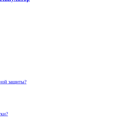
ьной защиты?
тки?