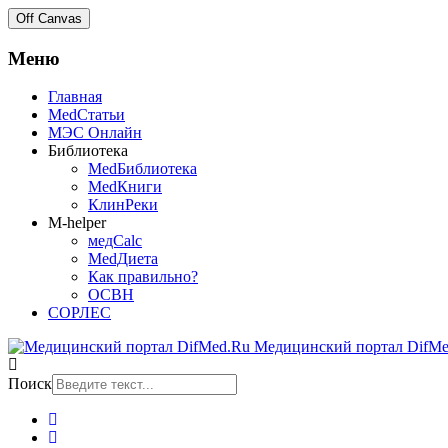
Off Canvas
Меню
Главная
MedСтатьи
МЭС Онлайн
Библиотека
MedБиблиотека
MedКниги
КлинРеки
M-helper
медCalc
MedДиета
Как правильно?
ОСВН
СОРЛЕС
Медицинский портал DifMe
Поиск