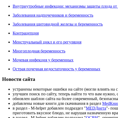
Внутриутробные инфекции: механизмы защиты плода от
Заболевания надпочечников и беременность
Заболевания щитовидной железы и беременность
Контрацепция
Менструальный цикл и его регуляция
Многоплодная беременность
Мочевая инфекция у беременных
Острая почечная недостаточность у беременных
Новости сайта
устранены некоторые ошибки на сайте (могли влиять на с
улучшен поиск по сайту, теперь найти то что вам нужно, с
обновлен шаблон сайта на более современный, безопасн
добавлены новые книги для скачивания в раздел
MedКни
в раздел - M-helper добавлен подраздел "
MEDДиета
"- по
приготовить вкусное блюдо, не нарушая назначенную вра
в раздел - M-helper добавлен подраздел "
ОСВН
"- ориент