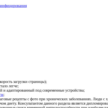
 инфицирования
корость загрузки страницы);
тало легче;
ый и адаптированный под современные устройства;
ги
;
шаговые рецепты с фото при хронических заболеваниях. Люди с 
чом диету. Консультантом данного раздела является дипломирова
ировочные сроки временной нетрудоспособности при наиболее 