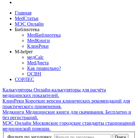
Главная
MedСтатьи
МЭС Онлайн
Библиотека
MedБиблиотека
MedКниги
КлинРеки
M-helper
медCalc
MedДиета
Как правильно?
ОСВН
СОРЛЕС
Калькуляторы
Онлайн-калькуляторы для расчёта
медицинских показателей.
КлинРеки
Короткие версии клинических рекомендаций для
практического применения.
Медкниги
Медицинские книги для скачивания. Бесплатно и
без регистраций.
МЭС Онлайн
Московские городские стандарты стационарной
медицинской помощи.
Фильтр по заголовку
Поиск