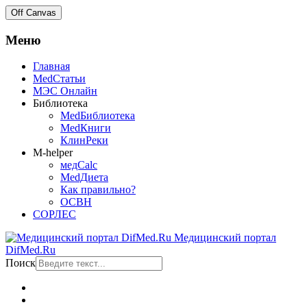
Off Canvas
Меню
Главная
MedСтатьи
МЭС Онлайн
Библиотека
MedБиблиотека
MedКниги
КлинРеки
M-helper
медCalc
MedДиета
Как правильно?
ОСВН
СОРЛЕС
Медицинский портал
DifMed.Ru
Поиск