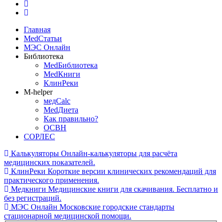
Главная
MedСтатьи
МЭС Онлайн
Библиотека
MedБиблиотека
MedКниги
КлинРеки
M-helper
медCalc
MedДиета
Как правильно?
ОСВН
СОРЛЕС
Калькуляторы
Онлайн-калькуляторы для расчёта
медицинских показателей.
КлинРеки
Короткие версии клинических рекомендаций для
практического применения.
Медкниги
Медицинские книги для скачивания. Бесплатно и
без регистраций.
МЭС Онлайн
Московские городские стандарты
стационарной медицинской помощи.