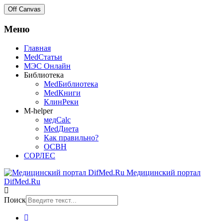
Off Canvas
Меню
Главная
MedСтатьи
МЭС Онлайн
Библиотека
MedБиблиотека
MedКниги
КлинРеки
M-helper
медCalc
MedДиета
Как правильно?
ОСВН
СОРЛЕС
Медицинский портал
DifMed.Ru
Поиск