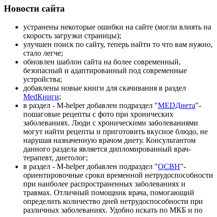
Новости сайта
устранены некоторые ошибки на сайте (могли влиять на
скорость загрузки страницы);
улучшен поиск по сайту, теперь найти то что вам нужно,
стало легче;
обновлен шаблон сайта на более современный,
безопасный и адаптированный под современные
устройства;
добавлены новые книги для скачивания в раздел
MedКниги
;
в раздел - M-helper добавлен подраздел "
MEDДиета
"-
пошаговые рецепты с фото при хронических
заболеваниях. Люди с хроническими заболеваниями
могут найти рецепты и приготовить вкусное блюдо, не
нарушая назначенную врачом диету. Консультантом
данного раздела является дипломированный врач-
терапевт, диетолог;
в раздел - M-helper добавлен подраздел "
ОСВН
"-
ориентировочные сроки временной нетрудоспособности
при наиболее распространенных заболеваниях и
травмах. Отличный помощник врача, помогающий
определить количество дней нетрудоспособности при
различных заболеваниях. Удобно искать по МКБ и по