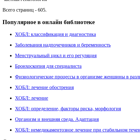
Всего страниц - 605.
Популярное в онлайн библиотеке
ХОБЛ: классификация и диагностика
Заболевания надпочечников и беременность
Менструальный цикл и его регуляция
Бронхоскопия для специалиста
Физиологические процессы в организме женщины в раз
ХОБЛ: лечение обострения
ХОБЛ: лечение
ХОБЛ: определение, факторы риска, морфология
Организм и внешняя среда. Адаптация
ХОБЛ: немедикаментозное лечение при стабильном теч