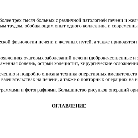
более трех тысяч больных с различной патологией печени и жел
ым трудом, обобщающим опыт одного коллектива и современные
еской физиологии печени и желчных путей, а также приводятся
оявлениях очаговых заболеваний печени (доброкачественные и з
каменная болезнь, острый холецистит, хирургические осложнения
ечению и подробно описана техника оперативных вмешательств 
вмешательствах на печени, а также о повторных операциях на н
граммами и фотографиями. Большинство рисунков операций ориг
ОГЛАВЛЕНИЕ