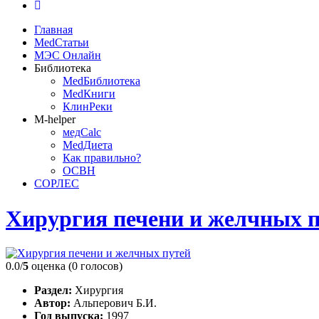
Главная
MedСтатьи
МЭС Онлайн
Библиотека
MedБиблиотека
MedКниги
КлинРеки
M-helper
медCalc
MedДиета
Как правильно?
ОСВН
СОРЛЕС
Хирургия печени и желчных 
0.0/
5
оценка (0 голосов)
Раздел:
Хирургия
Автор:
Альперович Б.И.
Год выпуска:
1997