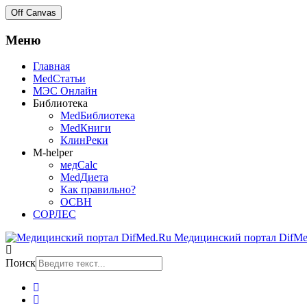
Off Canvas
Меню
Главная
MedСтатьи
МЭС Онлайн
Библиотека
MedБиблиотека
MedКниги
КлинРеки
M-helper
медCalc
MedДиета
Как правильно?
ОСВН
СОРЛЕС
Медицинский портал DifMe
Поиск