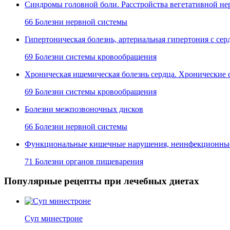
Синдромы головной боли. Расстройства вегетативной не
66 Болезни нервной системы
Гипертоническая болезнь, артериальная гипертония с с
69 Болезни системы кровообращения
Хроническая ишемическая болезнь сердца. Хронические 
69 Болезни системы кровообращения
Болезни межпозвоночных дисков
66 Болезни нервной системы
Функциональные кишечные нарушения, неинфекционные 
71 Болезни органов пищеварения
Популярные рецепты при лечебных диетах
Суп минестроне