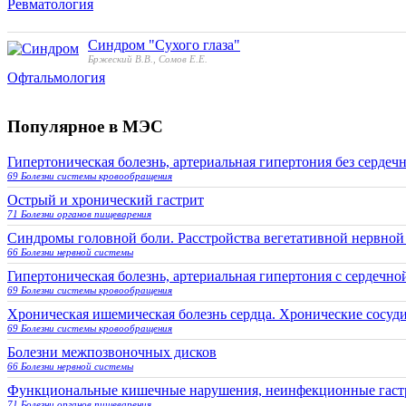
Ревматология
Синдром "Сухого глаза"
Бржеский В.В., Сомов Е.Е.
Офтальмология
Популярное в МЭС
Гипертоническая болезнь, артериальная гипертония без серде
69 Болезни системы кровообращения
Острый и хронический гастрит
71 Болезни органов пищеварения
Синдромы головной боли. Расстройства вегетативной нервной
66 Болезни нервной системы
Гипертоническая болезнь, артериальная гипертония с сердечн
69 Болезни системы кровообращения
Хроническая ишемическая болезнь сердца. Хронические сосуд
69 Болезни системы кровообращения
Болезни межпозвоночных дисков
66 Болезни нервной системы
Функциональные кишечные нарушения, неинфекционные гастр
71 Болезни органов пищеварения