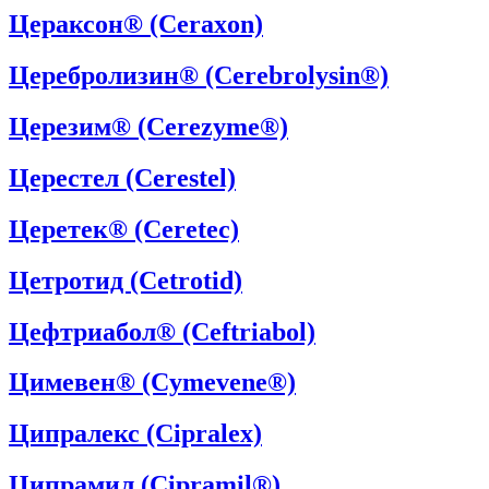
Цераксон® (Ceraxon)
Церебролизин® (Cerebrolysin®)
Церезим® (Cerezyme®)
Церестел (Cerestel)
Церетек® (Ceretec)
Цетротид (Cetrotid)
Цефтриабол® (Ceftriabol)
Цимевен® (Cymevene®)
Ципралекс (Cipralex)
Ципрамил (Cipramil®)