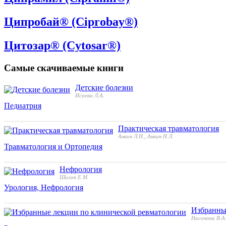
Ципробай® (Ciprobay®)
Цитозар® (Cytosar®)
Самые скачиваемые книги
Детские болезни
Исаева Л.А.
Педиатрия
Практическая травматология
Анкин Л.Н., Анкин Н.Л.
Травматология и Ортопедия
Нефрология
Шилов Е.М.
Урология, Нефрология
Избранны
Насонова В.А.