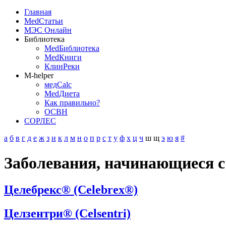
Главная
MedСтатьи
МЭС Онлайн
Библиотека
MedБиблиотека
MedКниги
КлинРеки
M-helper
медCalc
MedДиета
Как правильно?
ОСВН
СОРЛЕС
а
б
в
г
д
е
ж
з
и
к
л
м
н
о
п
р
с
т
у
ф
х
ц
ч
ш
щ
э
ю
я
#
Заболевания, начинающиеся с
Целебрекс® (Celebrex®)
Целзентри® (Celsentri)