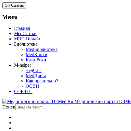
Off Canvas
Меню
Главная
MedСтатьи
МЭС Онлайн
Библиотека
MedБиблиотека
MedКниги
КлинРеки
M-helper
медCalc
MedДиета
Как правильно?
ОСВН
СОРЛЕС
Медицинский портал DifMe
Поиск