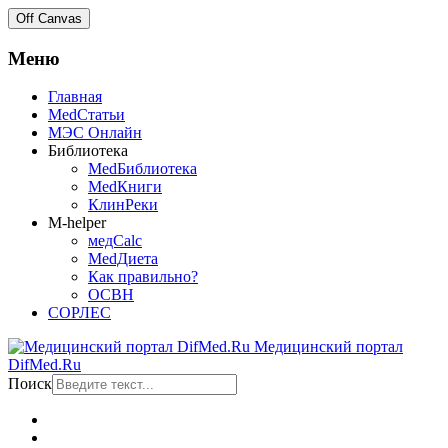
Off Canvas
Меню
Главная
MedСтатьи
МЭС Онлайн
Библиотека
MedБиблиотека
MedКниги
КлинРеки
M-helper
медCalc
MedДиета
Как правильно?
ОСВН
СОРЛЕС
Медицинский портал
DifMed.Ru
Поиск