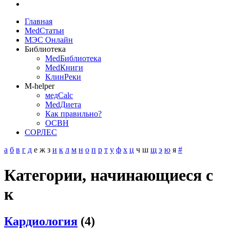
Главная
MedСтатьи
МЭС Онлайн
Библиотека
MedБиблиотека
MedКниги
КлинРеки
M-helper
медCalc
MedДиета
Как правильно?
ОСВН
СОРЛЕС
а
б
в
г
д
е
ж
з
и
к
л
м
н
о
п
р
т
у
ф
х
ц
ч
ш
щ
э
ю
я
#
Категории, начинающиеся с
к
Кардиология
(4)