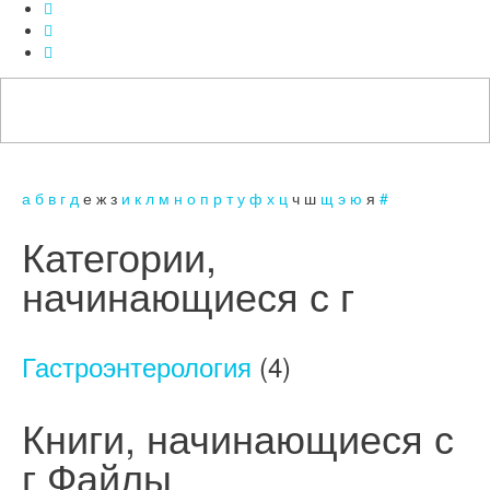
а
б
в
г
д
е
ж
з
и
к
л
м
н
о
п
р
т
у
ф
х
ц
ч
ш
щ
э
ю
я
#
Категории,
начинающиеся с г
Гастроэнтерология
(4)
Книги, начинающиеся с
г Файлы