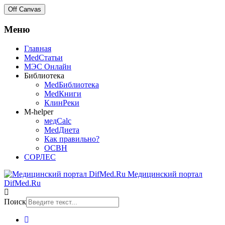
Off Canvas
Меню
Главная
MedСтатьи
МЭС Онлайн
Библиотека
MedБиблиотека
MedКниги
КлинРеки
M-helper
медCalc
MedДиета
Как правильно?
ОСВН
СОРЛЕС
Медицинский портал
DifMed.Ru
Поиск