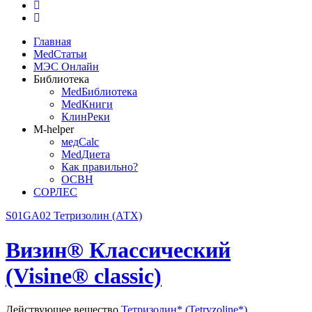
Главная
MedСтатьи
МЭС Онлайн
Библиотека
MedБиблиотека
MedКниги
КлинРеки
M-helper
медCalc
MedДиета
Как правильно?
ОСВН
СОРЛЕС
S01GA02 Тетризолин (АТХ)
Визин® Классический
(Visine® classic)
Действующее вещество
Тетризолин* (Tetryzoline*)
,