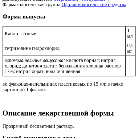
Фармакологическая группа
Офтальмологические средства
Форма выпуска
1
Капли глазные
мл
0,5
тетризолина гидрохлорид
мг
вспомогательные вещества:
кислота борная; натрия
хлорид; динатрия эдетат; бензалкония хлорида раствор
17%; натрия борат; вода очищенная
во флаконах-капельницах пластиковых по 15 мл; в пачке
картонной 1 флакон.
Описание лекарственной формы
Прозрачный бесцветный раствор.
Способ применения и дозы