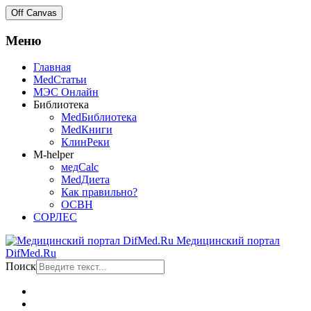
Off Canvas
Меню
Главная
MedСтатьи
МЭС Онлайн
Библиотека
MedБиблиотека
MedКниги
КлинРеки
M-helper
медCalc
MedДиета
Как правильно?
ОСВН
СОРЛЕС
Медицинский портал
DifMed.Ru
Поиск