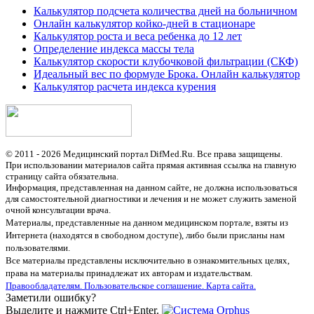
Калькулятор подсчета количества дней на больничном
Онлайн калькулятор койко-дней в стационаре
Калькулятор роста и веса ребенка до 12 лет
Определение индекса массы тела
Калькулятор скорости клубочковой фильтрации (СКФ)
Идеальный вес по формуле Брока. Онлайн калькулятор
Калькулятор расчета индекса курения
© 2011 - 2026 Медицинский портал DifMed.Ru. Все права защищены.
При использовании материалов сайта прямая активная ссылка на главную
страницу сайта обязательна.
Информация, представленная на данном сайте, не должна использоваться
для самостоятельной диагностики и лечения и не может служить заменой
очной консультации врача.
Материалы, представленные на данном медицинском портале, взяты из
Интернета (находятся в свободном доступе), либо были присланы нам
пользователями.
Все материалы представлены исключительно в ознакомительных целях,
права на материалы принадлежат их авторам и издательствам.
Правообладателям.
Пользовательское соглашение.
Карта сайта.
Заметили ошибку?
Выделите и нажмите Ctrl+Enter.