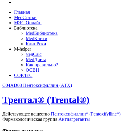
Главная
MedСтатьи
МЭС Онлайн
Библиотека
MedБиблиотека
MedКниги
КлинРеки
M-helper
медCalc
MedДиета
Как правильно?
ОСВН
СОРЛЕС
C04AD03 Пентоксифиллин (АТХ)
Трентал® (Trental®)
Действующее вещество
Пентоксифиллин* (Pentoxifylline*)
,
Фармакологическая группа
Антиагреганты
Форма выпуска