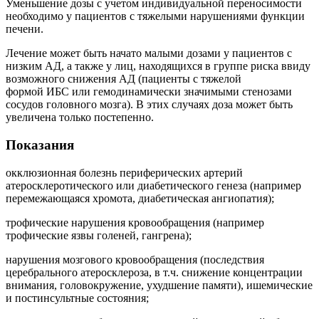
Уменьшение дозы с учетом индивидуальной переносимости
необходимо у пациентов с тяжелыми нарушениями функции
печени.
Лечение может быть начато малыми дозами у пациентов с
низким
АД
, а также у лиц, находящихся в группе риска ввиду
возможного снижения
АД
(пациенты с тяжелой
формой
ИБС
или гемодинамически значимыми стенозами
сосудов головного мозга). В этих случаях доза может быть
увеличена только постепенно.
Показания
окклюзионная болезнь периферических артерий
атеросклеротического или диабетического генеза (например
перемежающаяся хромота, диабетическая ангиопатия);
трофические нарушения кровообращения (например
трофические язвы голеней, гангрена);
нарушения мозгового кровообращения (последствия
церебрального атеросклероза,
в т.ч.
снижение концентрации
внимания, головокружение, ухудшение памяти), ишемические
и постинсультные состояния;