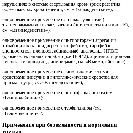
нарушениях в системе свертывания крови (риск развития
более тяжелых кровотечений, см. «Взаимодействие»);
одновременное применение с антикоагулянтами (
в
т.ч.
непрямыми антикоагулянтами (антагонисты витамина К),
см. «Взаимодействие»);
одновременное применение с ингибиторами агрегации
тромбоцитов (клопидогрел, эптифибатид, тирофибан,
эпопростенол, илопрост, абциксимаб, анагрелид, НПBП
(кроме селективных ингибиторов ЦОГ-2), ацетилсалициловая
кислота, тиклопидин, дипиридамол, см. «Взаимодействие»);
одновременное применение с гипогликемическими
средствами (инсулин и гипогликемические средства для
приема внутрь, см. «Взаимодействие»);
одновременное применение с ципрофлоксацином (см.
«Взаимодействие»);
одновременное применение с теофиллином (см.
«Взаимодействие»).
Применение при беременности и кормлении
грудью