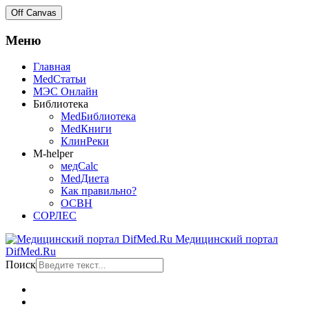
Off Canvas
Меню
Главная
MedСтатьи
МЭС Онлайн
Библиотека
MedБиблиотека
MedКниги
КлинРеки
M-helper
медCalc
MedДиета
Как правильно?
ОСВН
СОРЛЕС
Медицинский портал
DifMed.Ru
Поиск