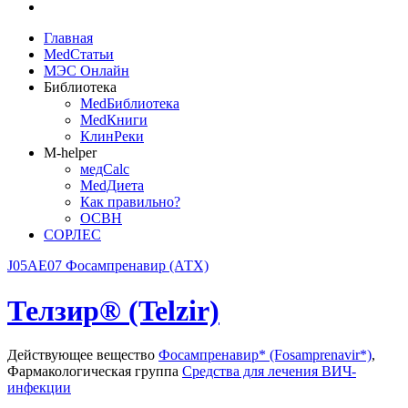
Главная
MedСтатьи
МЭС Онлайн
Библиотека
MedБиблиотека
MedКниги
КлинРеки
M-helper
медCalc
MedДиета
Как правильно?
ОСВН
СОРЛЕС
J05AE07 Фосампренавир (АТХ)
Телзир® (Telzir)
Действующее вещество
Фосампренавир* (Fosamprenavir*)
,
Фармакологическая группа
Средства для лечения ВИЧ-
инфекции