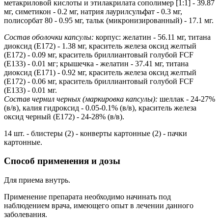
метакриловой кислоты и этилакрилата сополимер [1:1] - 39.87
мг, симетикон - 0.2 мг, натрия лаурилсульфат - 0.3 мг,
полисорбат 80 - 0.95 мг, тальк (микронизированный) - 17.1 мг.
Состав оболочки капсулы:
корпус: желатин - 56.11 мг, титана
диоксид (Е172) - 1.38 мг, краситель железа оксид желтый
(Е172) - 0.09 мг, краситель бриллиантовый голубой FCF
(Е133) - 0.01 мг; крышечка - желатин - 37.41 мг, титана
диоксид (Е171) - 0.92 мг, краситель железа оксид желтый
(Е172) - 0.06 мг, краситель бриллиантовый голубой FCF
(Е133) - 0.01 мг.
Состав чернил черных (маркировка капсулы):
шеллак - 24-27%
(в/в), калия гидроксид - 0.05-0.1% (в/в), краситель железа
оксид черный (Е172) - 24-28% (в/в).
14 шт. - блистеры (2) - конверты картонные (2) - пачки
картонные.
Способ применения и дозы
Для приема внутрь.
Применение препарата необходимо начинать под
наблюдением врача, имеющего опыт в лечении данного
заболевания.