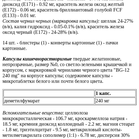
диоксид (Е171) - 0.92 мг, краситель железа оксид желтый
(Е172) - 0.06 мг, краситель бриллиантовый голубой FCF
(Е133) - 0.01 мг.
Состав чернил черных (маркировка капсулы):
шеллак 24-27%
(в/в), калия гидроксид - 0.05-0.1% (в/в), краситель железа
оксид черный (Е172) - 24-28% (в/в).
14 шт. - блистеры (1) - конверты картонные (1) - пачки
картонные.
Капсулы кишечнорастворимые
твердые желатиновые,
непрозрачные, размер №0, со светло-зелеными крышечкой и
корпусом, с маркировкой чернилами черного цвета "BG-12
240 mg" на корпусе капсулы; содержимое капсулы -
микротаблетки белого или почти белого цвета.
1 капс.
диметилфумарат
240 мг
Вспомогательные вещества
: целлюлоза
микрокристаллическая - 106.7 мг, кроскармеллоза натрия -
18.5 мг, кремния диоксид коллоидный - 2.2 мг, магния стеарат
- 1.8 мг, триэтилцитрат - 9.5 мг, метакриловый кислоты-
метилметакрилата сополимер (1:1) - 6.78 мг, дисперсия 30%