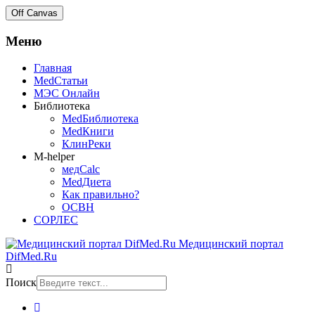
Off Canvas
Меню
Главная
MedСтатьи
МЭС Онлайн
Библиотека
MedБиблиотека
MedКниги
КлинРеки
M-helper
медCalc
MedДиета
Как правильно?
ОСВН
СОРЛЕС
Медицинский портал
DifMed.Ru
Поиск