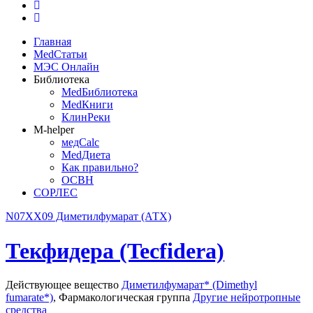
Главная
MedСтатьи
МЭС Онлайн
Библиотека
MedБиблиотека
MedКниги
КлинРеки
M-helper
медCalc
MedДиета
Как правильно?
ОСВН
СОРЛЕС
N07XX09 Диметилфумарат (АТХ)
Текфидера (Tecfidera)
Действующее вещество
Диметилфумарат* (Dimethyl
fumarate*)
,
Фармакологическая группа
Другие нейротропные
средства