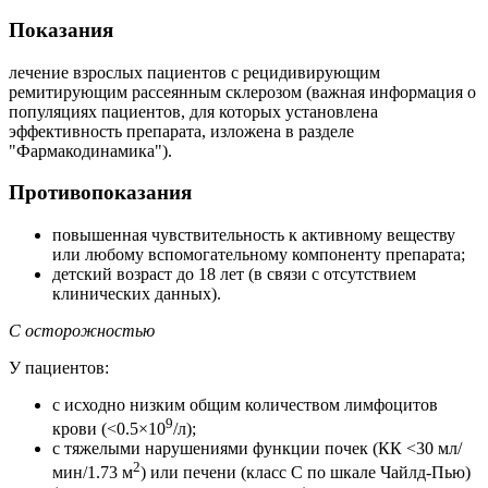
Показания
лечение взрослых пациентов с рецидивирующим
ремитирующим рассеянным склерозом (важная информация о
популяциях пациентов, для которых установлена
эффективность препарата, изложена в разделе
"Фармакодинамика").
Противопоказания
повышенная чувствительность к активному веществу
или любому вспомогательному компоненту препарата;
детский возраст до 18 лет (в связи с отсутствием
клинических данных).
С осторожностью
У пациентов:
с исходно низким общим количеством лимфоцитов
9
крови (<0.5×10
/л);
с тяжелыми нарушениями функции почек (КК <30 мл/
2
мин/1.73 м
) или печени (класс С по шкале Чайлд-Пью)