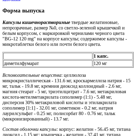
Форма выпуска
Капсулы кишечнорастворимые
твердые желатиновые,
непрозрачные, размер №0, со светло-зеленой крышечкой и
белым корпусом, с маркировкой чернилами черного цвета
"BG-12 120 mg" на корпусе капсулы; содержимое капсулы -
микротаблетки белого или почти белого цвета.
1 капс.
диметилфумарат
120 мг
Вспомогательные вещества
: целлюлоза
микрокристаллическая - 131.6 мг, кроскармеллоза натрия - 15
мг, тальк - 19.8 мг, кремния диоксид коллоидный - 2.6 мг,
магния стеарат - 5 мг, триэтилцитрат - 7.6 мг, метакриловая
кислота-метилметакрилата сополимер (1:1) - 5.48 мг,
дисперсия 30% метакриловой кислоты и этилакрилата
сополимер [1:1] - 32.01 мг, симетикон - 0.2 мг, натрия
лаурилсульфат - 0.25 мг, полисорбат 80 - 0.76 мг, тальк
(микронизированный) - 13.7 мг.
Состав оболочки капсулы:
корпус: желатин - 56.45 мг, титана
диоксид - 1.15 мг; крышечка - желатин - 37.41 мг, титана