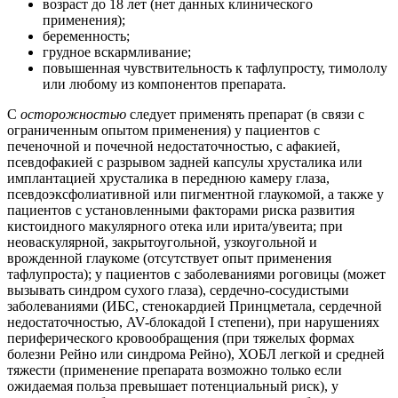
возраст до 18 лет (нет данных клинического
применения);
беременность;
грудное вскармливание;
повышенная чувствительность к тафлупросту, тимололу
или любому из компонентов препарата.
С
осторожностью
следует применять препарат (в связи с
ограниченным опытом применения) у пациентов с
печеночной и почечной недостаточностью, с афакией,
псевдофакией с разрывом задней капсулы хрусталика или
имплантацией хрусталика в переднюю камеру глаза,
псевдоэксфолиативной или пигментной глаукомой, а также у
пациентов с установленными факторами риска развития
кистоидного макулярного отека или ирита/увеита; при
неоваскулярной, закрытоугольной, узкоугольной и
врожденной глаукоме (отсутствует опыт применения
тафлупроста); у пациентов с заболеваниями роговицы (может
вызывать синдром сухого глаза), сердечно-сосудистыми
заболеваниями (ИБС, стенокардией Принцметала, сердечной
недостаточностью, AV-блокадой I степени), при нарушениях
периферического кровообращения (при тяжелых формах
болезни Рейно или синдрома Рейно), ХОБЛ легкой и средней
тяжести (применение препарата возможно только если
ожидаемая польза превышает потенциальный риск), у