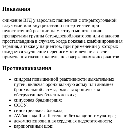
Показания
снижение ВГД у взрослых пациентов с открытоугольной
глаукомой или внутриглазной гипертензией при
недостаточной реакции на местную монотерапию
препаратами группы бета-адреноблокаторов или аналогов
простагландина в случаях, когда показана комбинированная
терапия, а также у пациентов, при применении у которых
ожидается улучшение переносимости лечения за счет
применения глазных капель, не содержащих консервантов.
Противопоказания
синдром повышенной реактивности дыхательных
путей, включая бронхиальную астму или анамнез
бронхиальной астмы, тяжелая хроническая
обструктивная болезнь легких;
синусовая брадикардия;
СССУ;
синоатриальная блокада;
AV-блокада II и III степени без кардиостимулятора;
декомпенсированная сердечная недостаточность;
кардиогенный шок;