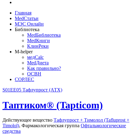
Главная
MedСтатьи
МЭС Онлайн
Библиотека
MedБиблиотека
MedКниги
КлинРеки
M-helper
медCalc
MedДиета
Как правильно?
ОСВН
СОРЛЕС
S01EE05 Тафлупрост (АТХ)
Таптиком® (Tapticom)
Действующее вещество
Тафлупрост + Тимолол (Tafluprost +
Timolol)
,
Фармакологическая группа
Офтальмологические
средства