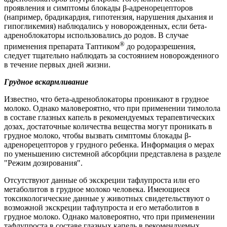
проявления и симптомы блокады β-адренорецепторов
(например, брадикардия, гипотензия, нарушения дыхания и
гипогликемия) наблюдались у новорожденных, если бета-
адреноблокаторы использовались до родов. В случае
®
применения препарата Таптиком
до родоразрешения,
следует тщательно наблюдать за состоянием новорожденного
в течение первых дней жизни.
Грудное вскармливание
Известно, что бета-адреноблокаторы проникают в грудное
молоко. Однако маловероятно, что при применении тимолола
в составе глазных капель в рекомендуемых терапевтических
дозах, достаточные количества вещества могут проникать в
грудное молоко, чтобы вызвать симптомы блокады β-
адренорецепторов у грудного ребенка. Информация о мерах
по уменьшению системной абсорбции представлена в разделе
"Режим дозирования".
Отсутствуют данные об экскреции тафлупроста или его
метаболитов в грудное молоко человека. Имеющиеся
токсикологические данные у животных свидетельствуют о
возможной экскреции тафлупроста и его метаболитов в
грудное молоко. Однако маловероятно, что при применении
тафлупроста в составе глазных капель в рекомендуемых