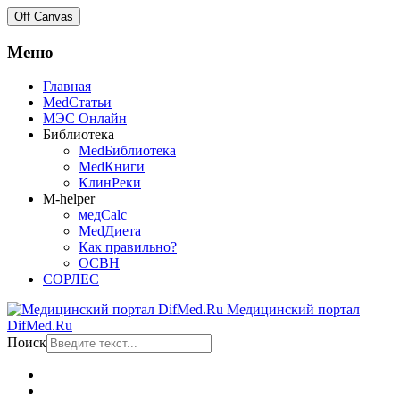
Off Canvas
Меню
Главная
MedСтатьи
МЭС Онлайн
Библиотека
MedБиблиотека
MedКниги
КлинРеки
M-helper
медCalc
MedДиета
Как правильно?
ОСВН
СОРЛЕС
Медицинский портал
DifMed.Ru
Поиск