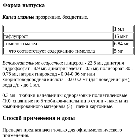
Форма выпуска
Капли глазные
прозрачные, бесцветные.
1 мл
тафлупрост
15 мкг
тимолола малеат
6.84 мг,
что соответствует содержанию тимолола
5 мг
Вспомогательные вещества
: глицерол - 22.5 мг, динатрия
гидрофосфат - 4.9 мг, динатрия эдетат - 0.5 мг, полисорбат 80 -
0.75 мг, натрия гидроксид - 0.04-0.06 мг или
хлористоводородная кислота - 0.0-0.2 мг (для доведения pH),
вода д/и - до 1 мл.
0.3 мл - тюбики-капельницы одноразовые полиэтиленовые
(10), спаянные по 5 тюбиков-капельниц в стрип - пакеты из
комбинированного материала (3) - пачки картонные.
Способ применения и дозы
Препарат предназначен только для офтальмологического
применения.