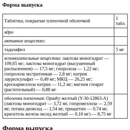
Форма выпуска
1
Таблетки, покрытые пленочной оболочкой
табл.
ядро
активное вещество:
тадалафил
5 мг
вспомогательные вещества:
лактозы моногидрат —
109,65 мг; лактозы моногидрат (высушенный
распылением) — 17,5 мг; гипролоза — 1,22 мг;
гипролоза экстратонкая — 2,8 мг; натрия
лаурилсульфат — 0,49 мг; МКЦ — 26,25 мг;
кроскармеллоза натрия — 11,2 мг; магния стеарат
(растительный) — 0,88 мг
оболочка пленочная:
Opadry
желтый (Y-30-12863-A)
(лактозы моногидрат — 3,72 мг, гипромеллоза — 2,59
мг, титана диоксид — 1,54 мг, триацетин — 0,74 мг,
краситель железа оксид желтый — 0,16 мг) — 8,75 мг
Форма выпуска