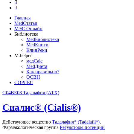
Главная
MedСтатьи
МЭС Онлайн
Библиотека
MedБиблиотека
MedКниги
КлинРеки
M-helper
медCalc
MedДиета
Как правильно?
ОСВН
СОРЛЕС
G04BE08 Тадалафил (АТХ)
Сиалис® (Cialis®)
Действующее вещество
Тадалафил* (Tadalafil*)
,
Фармакологическая группа
Регуляторы потенции