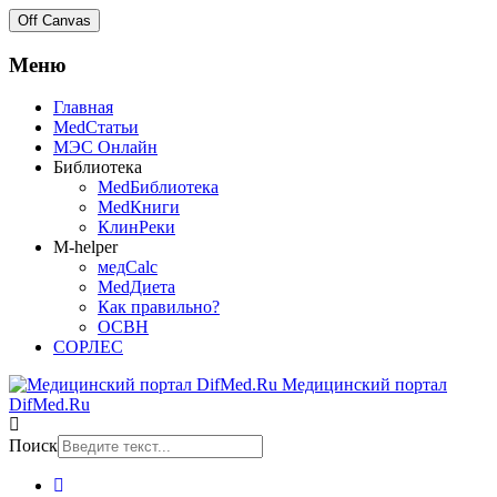
Off Canvas
Меню
Главная
MedСтатьи
МЭС Онлайн
Библиотека
MedБиблиотека
MedКниги
КлинРеки
M-helper
медCalc
MedДиета
Как правильно?
ОСВН
СОРЛЕС
Медицинский портал
DifMed.Ru
Поиск