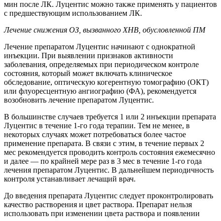
мин после ЛК. Луцентис можно также применять у пациентов
с предшествующим использованием ЛК.
Лечение снижения ОЗ, вызванного ХНВ, обусловленной ПМ
Лечение препаратом Луцентис начинают с однократной
инъекции. При выявлении признаков активности
заболевания, определяемых при периодическом контроле
состояния, который может включать клиническое
обследование, оптическую когерентную томографию (ОКТ)
или флуоресцентную ангиографию (ФА), рекомендуется
возобновить лечение препаратом Луцентис.
В большинстве случаев требуется 1 или 2 инъекции препарата
Луцентис в течение 1-го года терапии. Тем не менее, в
некоторых случаях может потребоваться более частое
применение препарата. В связи с этим, в течение первых 2
мес рекомендуется проводить контроль состояния ежемесячно
и далее — по крайней мере раз в 3 мес в течение 1-го года
лечения препаратом Луцентис. В дальнейшем периодичность
контроля устанавливает лечащий врач.
До введения препарата Луцентис следует проконтролировать
качество растворения и цвет раствора. Препарат нельзя
использовать при изменении цвета раствора и появлении