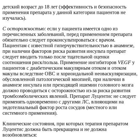
детский возраст до 18 лет (эффективность и безопасность
применения препарата у данной категории пациентов не
изучалась).
С осторожностью:
если у пациента имеется одно из
перечисленных заболеваний, перед применением препарата
обязательно следует проконсультироваться с врачом.
Пациентам с известной гиперчувствительностью в анамнезе,
при наличии факторов риска развития инсульта препарат
следует вводить только после тщательной оценки
соотношения риск/польза. Применение ингибиторов
VEGF
у
пациентов с диабетическим макулярным отеком и отеком
макулы вследствие ОВС и хориоидальной неоваскуляризации,
обусловленной патологической миопией, при наличии в
анамнезе инсульта или преходящей ишемии головного мозга
должно проводиться с осторожностью из-за риска развития
тромбоэмболических явлений. Препарат Луцентис не следует
применять одновременно с другими
ЛС
, влияющими на
эндотелиальный фактор роста сосудов (местного или
системного применения).
Клинические состояния, при которых терапия препаратом
Луцентис должна быть прекращена и не должна
возобновляться: