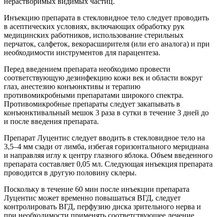
нерастворимых видимых частиц.
Инъекцию препарата в стекловидное тело следует проводить
в асептических условиях, включающих обработку рук
медицинских работников, использование стерильных
перчаток, салфеток, векорасширителя (или его аналога) и при
необходимости инструментов для парацентеза.
Перед введением препарата необходимо провести
соответствующую дезинфекцию кожи век и области вокруг
глаз, анестезию конъюнктивы и терапию
противомикробными препаратами широкого спектра.
Противомикробные препараты следует закапывать в
конъюнктивальный мешок 3 раза в сутки в течение 3 дней до
и после введения препарата.
Препарат Луцентис следует вводить в стекловидное тело на
3,5–4 мм сзади от лимба, избегая горизонтального меридиана
и направляя иглу к центру глазного яблока. Объем введенного
препарата составляет 0,05 мл. Следующая инъекция препарата
проводится в другую половину склеры.
Поскольку в течение 60 мин после инъекции препарата
Луцентис может временно повышаться
ВГД
, следует
контролировать
ВГД
, перфузию диска зрительного нерва и
при необходимости применять соответствующее лечение.