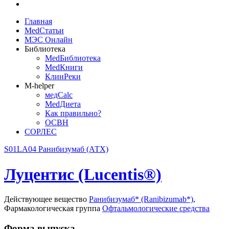
Главная
MedСтатьи
МЭС Онлайн
Библиотека
MedБиблиотека
MedКниги
КлинРеки
M-helper
медCalc
MedДиета
Как правильно?
ОСВН
СОРЛЕС
S01LA04 Ранибизумаб (АТХ)
Луцентис (Lucentis®)
Действующее вещество
Ранибизумаб* (Ranibizumab*)
,
Фармакологическая группа
Офтальмологические средства
Форма выпуска