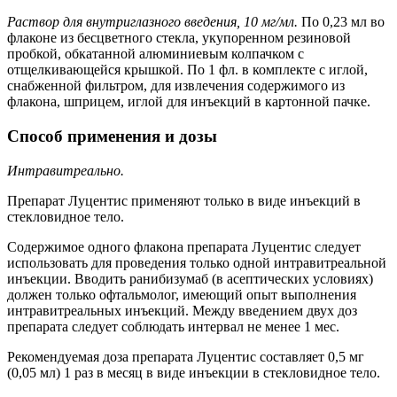
Раствор для внутриглазного введения, 10 мг/мл.
По 0,23 мл во
флаконе из бесцветного стекла, укупоренном резиновой
пробкой, обкатанной алюминиевым колпачком с
отщелкивающейся крышкой. По 1 фл. в комплекте с иглой,
снабженной фильтром, для извлечения содержимого из
флакона, шприцем, иглой для инъекций в картонной пачке.
Способ применения и дозы
Интравитреально.
Препарат Луцентис применяют только в виде инъекций в
стекловидное тело.
Содержимое одного флакона препарата Луцентис следует
использовать для проведения только одной интравитреальной
инъекции. Вводить ранибизумаб (в асептических условиях)
должен только офтальмолог, имеющий опыт выполнения
интравитреальных инъекций. Между введением двух доз
препарата следует соблюдать интервал не менее 1 мес.
Рекомендуемая доза препарата Луцентис составляет 0,5 мг
(0,05 мл) 1 раз в месяц в виде инъекции в стекловидное тело.