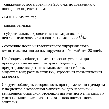
- снижение остроты зрения на ≥30 букв по сравнению с
последним определением;
-
ВГД
≥30
мм рт. ст.
;
- разрыв сетчатки;
- субретинальные кровоизлияния, затрагивающие
центральную ямку, или площадь поражения ≥50%;
- состояние после интраокулярного хирургического
вмешательства или до планируемого в ближайшие 28 дней.
Необходимо соблюдение асептических условий при
проведении инъекций препарата Луцентис для
предотвращения развития таких осложнений, как
эндофтальмит, разрыв сетчатки, ятрогенная травматическая
катаракта.
Следует соблюдать осторожность при применении препарата
у пациентов с возрастной макулярной дегенерацией и
выявленной обширной отслойкой пигментного эпителия, т.к.
у них повышен риск развития разрывов пигментного
эпителия.