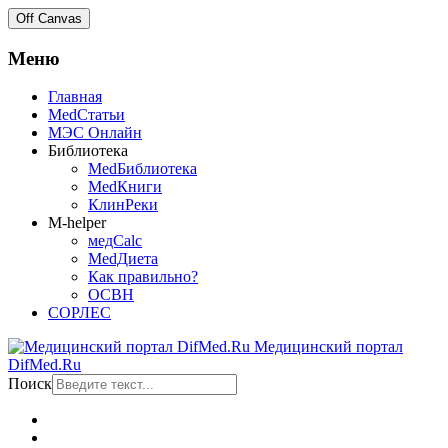
Off Canvas
Меню
Главная
MedСтатьи
МЭС Онлайн
Библиотека
MedБиблиотека
MedКниги
КлинРеки
M-helper
медCalc
MedДиета
Как правильно?
ОСВН
СОРЛЕС
Медицинский портал
DifMed.Ru
Поиск