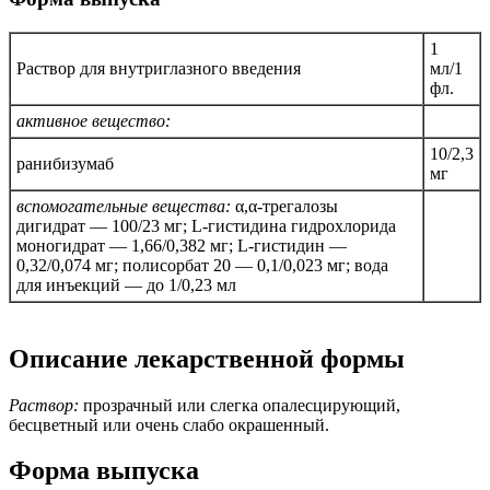
1
Раствор для внутриглазного введения
мл/1
фл.
активное вещество:
10/2,3
ранибизумаб
мг
вспомогательные вещества:
α,α-трегалозы
дигидрат — 100/23 мг; L-гистидина гидрохлорида
моногидрат — 1,66/0,382 мг; L-гистидин —
0,32/0,074 мг; полисорбат 20 — 0,1/0,023 мг; вода
для инъекций — до 1/0,23 мл
Описание лекарственной формы
Раствор:
прозрачный или слегка опалесцирующий,
бесцветный или очень слабо окрашенный.
Форма выпуска