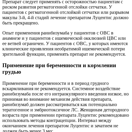
Препарат следует применять с осторожностью пациентам с
риском развития регматогенной отслойки сетчатки. У
пациентов с регматогенной отслойкой сетчатки или разрывом
макулы 3-й, 4-й стадий лечение препаратом Луцентис должно
быть прекращено.
Опыт применения ранибизумаба у пациентов с ОВС в
анамнезе и у пациентов с ишемической окклюзией ЦВС или
ее ветвей ограничен. У пациентов с ОВС, у которых имеются
клинические проявления необратимой ишемической потери
зрительной функции, применять препарат не рекомендуется.
Применение при беременности и кормлении
грудью
Применение при беременности и в период грудного
вскармливания не рекомендуется. Системное воздействие
ранибизумаба после его интраокулярного введения низкое, но
принимая во внимание механизм действия препарата,
ранибизумаб должен рассматриваться как потенциально
тератогенное и эмбриотоксичное
ЛС
. Женщинам детородного
возраста при применении препарата Луцентис рекомендовано
использовать методы контрацепции. Интервал между
окончанием лечения препаратом Луцентис и зачатием не
должен быть менее 3 мес.