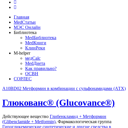
Главная
MedСтатьи
МЭС Онлайн
Библиотека
MedБиблиотека
MedКниги
КлинРеки
M-helper
медCalc
MedДиета
Как правильно?
ОСВН
СОРЛЕС
A10BD02 Метформин в комбинации с сульфонамидами (АТХ)
Глюкованс® (Glucovance®)
Действующее вещество
Глибенкламид + Метформин
(Glibenclamide + Metformin)
,
Фармакологическая группа
Гипогликемические синтетические и другие средства в