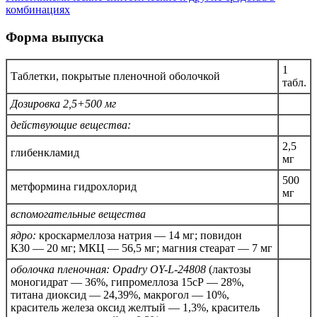
комбинациях
Форма выпуска
1
Таблетки, покрытые пленочной оболочкой
табл.
Дозировка 2,5+500 мг
действующие вещества:
2,5
глибенкламид
мг
500
метформина гидрохлорид
мг
вспомогательные вещества
ядро:
кроскармеллоза натрия — 14 мг; повидон
К30 — 20 мг; МКЦ — 56,5 мг; магния стеарат — 7 мг
оболочка пленочная:
Opadry OY-L-24808
(лактозы
моногидрат — 36%, гипромеллоза 15сР — 28%,
титана диоксид — 24,39%, макрогол — 10%,
краситель железа оксид желтый — 1,3%, краситель