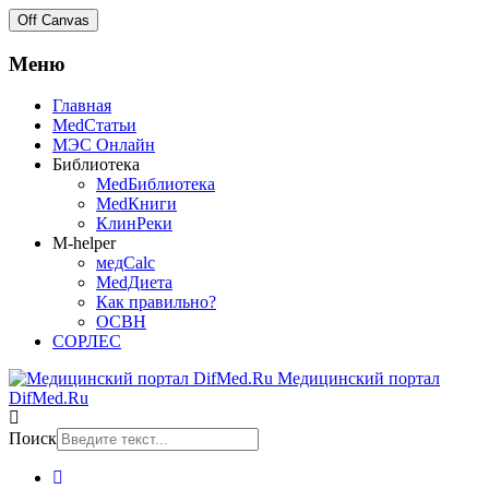
Off Canvas
Меню
Главная
MedСтатьи
МЭС Онлайн
Библиотека
MedБиблиотека
MedКниги
КлинРеки
M-helper
медCalc
MedДиета
Как правильно?
ОСВН
СОРЛЕС
Медицинский портал
DifMed.Ru
Поиск