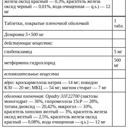
железа оксид красный — 0,3%, краситель железа
оксид черный — 0,01%, вода очищенная —
q.s.
) — 12
мг
1
Таблетки, покрытые пленочной оболочкой
табл.
Дозировка 5+500 мг
действующие вещества:
глибенкламид
5 мг
500
метформина гидрохлорид
мг
вспомогательные вещества
ядро:
кроскармеллоза натрия — 14 мг; повидон
К30 — 20 мг; МКЦ — 54 мг; магния стеарат — 7 мг
оболочка пленочная:
Opadry 31F22700
(лактозы
моногидрат — 36%, гипромеллоза 15сР — 28%,
титана диоксид — 20,42%, макрогол — 10%,
краситель хинолин желтый — 3%, краситель железа
оксид желтый — 2,5%, краситель железа оксид
красный — 0,08%, вода очищенная —
q.s.
) — 12 мг