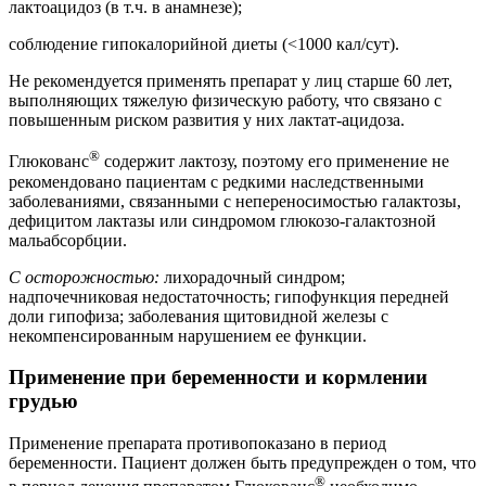
лактоацидоз (
в т.ч.
в анамнезе);
соблюдение гипокалорийной диеты (<1000 кал/сут).
Не рекомендуется применять препарат у лиц старше 60 лет,
выполняющих тяжелую физическую работу, что связано с
повышенным риском развития у них лактат-ацидоза.
®
Глюкованс
содержит лактозу, поэтому его применение не
рекомендовано пациентам с редкими наследственными
заболеваниями, связанными с непереносимостью галактозы,
дефицитом лактазы или синдромом глюкозо-галактозной
мальабсорбции.
С осторожностью:
лихорадочный синдром;
надпочечниковая недостаточность; гипофункция передней
доли гипофиза; заболевания щитовидной железы с
некомпенсированным нарушением ее функции.
Применение при беременности и кормлении
грудью
Применение препарата противопоказано в период
беременности. Пациент должен быть предупрежден о том, что
®