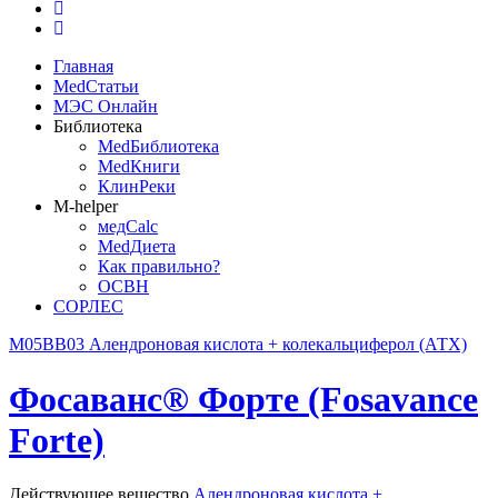
Главная
MedСтатьи
МЭС Онлайн
Библиотека
MedБиблиотека
MedКниги
КлинРеки
M-helper
медCalc
MedДиета
Как правильно?
ОСВН
СОРЛЕС
M05BB03 Алендроновая кислота + колекальциферол (АТХ)
Фосаванс® Форте (Fosavance
Forte)
Действующее вещество
Алендроновая кислота +