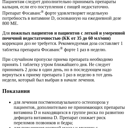
Пациентам следует дополнительно принимать препараты
кальция, если его поступления с пищей недостаточно.
®
Препарат Фосаванс
форте удовлетворяет недельную
потребность в витамине D, основанную на ежедневной дозе
800 ME.
Для
пожилых пациентов и пациентов с легкой и умеренной
почечной недостаточностью (КК от 35 до 60 мл/мин)
коррекции доз не требуется. Рекомендуемая доза составляет 1
®
таблетка препарата Фосаванс
форте 1 раз в неделю.
При случайном пропуске приема препарата необходимо
принять 1 таблетку утром ближайшего дня. Не следует
принимать 2 дозы в один день, но в последующем надо
вернуться к приему препарата 1 раз в неделю в тот день
недели, который был выбран в начале лечения.
Показания
для лечения постменопаузального остеопороза у
пациентов, дополнительно не принимающих препараты
витамина D и находящихся в группе риска по развитию
дефицита витамина D. Препарат снижает риск
переломов позвонков и бедра;
для повышения костной массы у мужчин с