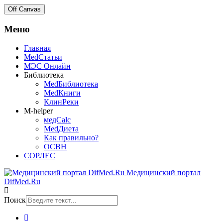
Off Canvas
Меню
Главная
MedСтатьи
МЭС Онлайн
Библиотека
MedБиблиотека
MedКниги
КлинРеки
M-helper
медCalc
MedДиета
Как правильно?
ОСВН
СОРЛЕС
Медицинский портал
DifMed.Ru
Поиск