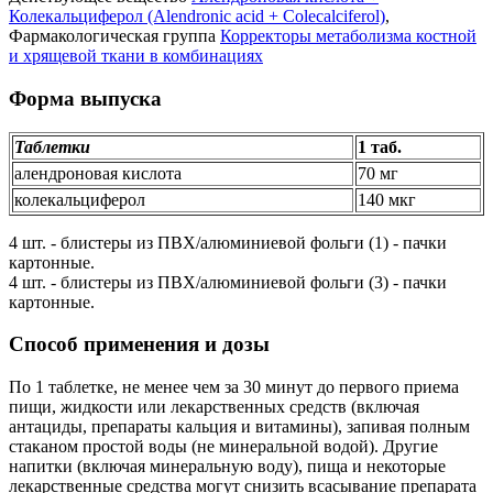
Колекальциферол (Alendronic acid + Colecalciferol)
,
Фармакологическая группа
Корректоры метаболизма костной
и хрящевой ткани в комбинациях
Форма выпуска
Таблетки
1 таб.
алендроновая кислота
70 мг
колекальциферол
140 мкг
4 шт. - блистеры из ПВХ/алюминиевой фольги (1) - пачки
картонные.
4 шт. - блистеры из ПВХ/алюминиевой фольги (3) - пачки
картонные.
Способ применения и дозы
По 1 таблетке, не менее чем за 30 минут до первого приема
пищи, жидкости или лекарственных средств (включая
антациды, препараты кальция и витамины), запивая полным
стаканом простой воды (не минеральной водой). Другие
напитки (включая минеральную воду), пища и некоторые
лекарственные средства могут снизить всасывание препарата