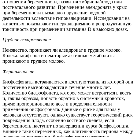
отношении беременности, развития эмбриона/плода или
постнатального развития. Применение алендроната у крыс
при беременности вызывало нарушение родовой
деятельности вследствие гипокальциемии. Исследования на
животных показывают гиперкальциемию и репродуктивную
токсичность при применении витамина D в высоких дозах.
Грудное вскармливание
Неизвестно, проникает ли алендронат в грудное молоко.
Колекальциферол и некоторые активные метаболиты
проникают в грудное молоко.
Фертильность
Бисфосфонаты встраиваются в костную ткань, из которой они
постепенно высвобождаются в течение многих лет.
Количество бисфосфоната, которое может встроиться в кость
и, таким образом, попасть обратно в системный кровоток,
прямо пропорционально дозе и продолжительности
применения бисфосфоната. Данные о риске для плода у
человека отсутствуют, однако существует теоретический риск
повреждения плода, особенно костного скелета, если
беременность наступит по завершении курса бисфосфоната.
Влияние таких переменных, как длительность периода между
прекращением терапии бисфосфонатом и зачатием,