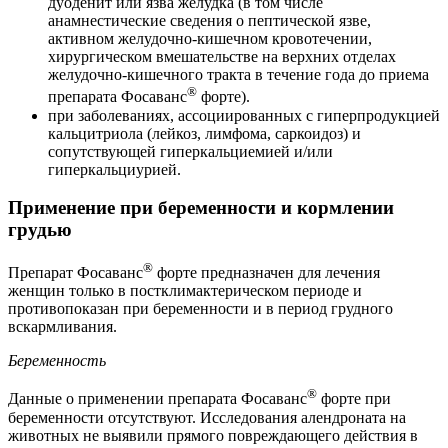
дуоденит или язва желудка (в том числе
анамнестические сведения о пептической язве,
активном желудочно-кишечном кровотечении,
хирургическом вмешательстве на верхних отделах
желудочно-кишечного тракта в течение года до приема
®
препарата Фосаванс
форте).
при заболеваниях, ассоциированных с гиперпродукцией
кальцитриола (лейкоз, лимфома, саркоидоз) и
сопутствующей гиперкальциемией и/или
гиперкальциурией.
Применение при беременности и кормлении
грудью
®
Препарат Фосаванс
форте предназначен для лечения
женщин только в постклимактерическом периоде и
противопоказан при беременности и в период грудного
вскармливания.
Беременность
®
Данные о применении препарата Фосаванс
форте при
беременности отсутствуют. Исследования алендроната на
животных не выявили прямого повреждающего действия в