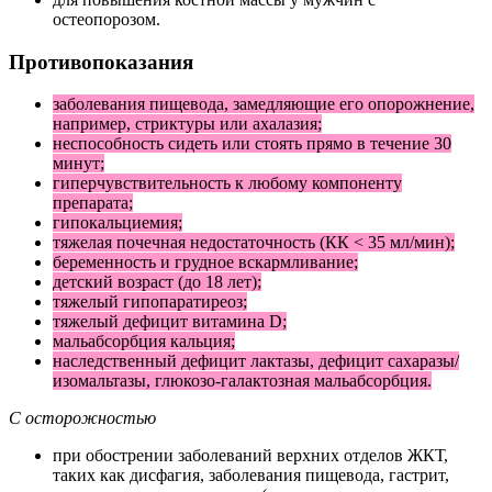
остеопорозом.
Противопоказания
заболевания пищевода, замедляющие его опорожнение,
например, стриктуры или ахалазия;
неспособность сидеть или стоять прямо в течение 30
минут;
гиперчувствительность к любому компоненту
препарата;
гипокальциемия;
тяжелая почечная недостаточность (КК < 35 мл/мин);
беременность и грудное вскармливание;
детский возраст (до 18 лет);
тяжелый гипопаратиреоз;
тяжелый дефицит витамина D;
мальабсорбция кальция;
наследственный дефицит лактазы, дефицит сахаразы/
изомальтазы, глюкозо-галактозная мальабсорбция.
С осторожностью
при обострении заболеваний верхних отделов ЖКТ,
таких как дисфагия, заболевания пищевода, гастрит,