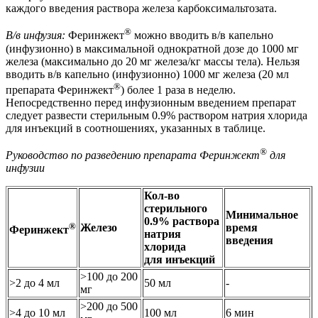
каждого введения раствора железа карбоксимальтозата.
®
В/в инфузия:
Феринжект
можно вводить в/в капельно
(инфузионно) в максимальной однократной дозе до 1000 мг
железа (максимально до 20 мг железа/кг массы тела). Нельзя
вводить в/в капельно (инфузионно) 1000 мг железа (20 мл
®
препарата Феринжект
) более 1 раза в неделю.
Непосредственно перед инфузионным введением препарат
следует развести стерильным 0.9% раствором натрия хлорида
для инъекций в соотношениях, указанных в таблице.
®
Руководство по разведению препарата Феринжект
для
инфузии
Кол-во
стерильного
Минимальное
0.9% раствора
®
Железо
время
Феринжект
натрия
введения
хлорида
для инъекций
>100 до 200
>2 до 4 мл
50 мл
-
мг
>200 до 500
>4 до 10 мл
100 мл
6 мин