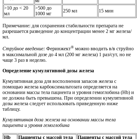
мг
>10 до < 20
>500 до
250 мл
15 мин
мл
1000 мг
Примечание: для сохранения стабильности препарата не
разрешается разведение до концентрации менее 2 мг железа/
мл.
®
Струйное введение:
Феринжект
можно вводить в/в струйно
в максимальной дозе до 4 мл (200 мг железа) 1 раз/сут, но не
чаще 3 раз в неделю.
Определение кумулятивной дозы железа
Кумулятивная доза для восполнения запасов железа с
помощью железа карбоксимальтозата определяется на
основании массы тела пациента и уровня гемоглобина (Hb) и
не должна быть превышена. При определении кумулятивной
дозы железа следует использовать приведенную ниже
таблицу.
Кумулятивная доза железа на основании массы тела
пациента и уровня гемоглобина
Hb
Пациенты с массой тела
Пациенты с массой тела