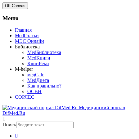
Off Canvas
Меню
Главная
MedСтатьи
МЭС Онлайн
Библиотека
MedБиблиотека
MedКниги
КлинРеки
M-helper
медCalc
MedДиета
Как правильно?
ОСВН
СОРЛЕС
Медицинский портал
DifMed.Ru
Поиск