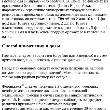
Раствор для внутривенного введения, 50 мг/мл:
во флаконах из
прозрачного бесцветного стекла (I тип , Европейская
Фармакопея), герметично укупоренных хлорбутиловыми
резиновыми пробками и обжатых алюминиевыми колпачками
с пластиковыми вставками типа
Flip off
, по 2 или 10 мл; 1 фл.
по 2 или 10 мл в картонной пачке, 2 фл. по 10 мл в
пластиковом поддоне-держателе в картонной пачке, 5 фл. по 2
мл или 10 мл в пластиковом поддоне-держателе в картонной
пачке.
Способ применения и дозы
Препарат следует вводить в/в (струйно или капельно) и путем
прямого введения в венозный участок диализной системы.
Перед применением следует осмотреть флаконы на наличие
возможного осадка и повреждений. Можно использовать
только однородный раствор без осадка.
®
Феринжект
следует применять в отделениях, имеющих
необходимое оснащение для оказания неотложной
медицинской помощи в случае развития анафилактических
реакций. Каждого пациента следует наблюдать на предмет
развития признаков или симптомов реакций
гиперчувствительности как минимум в течение 30 мин после