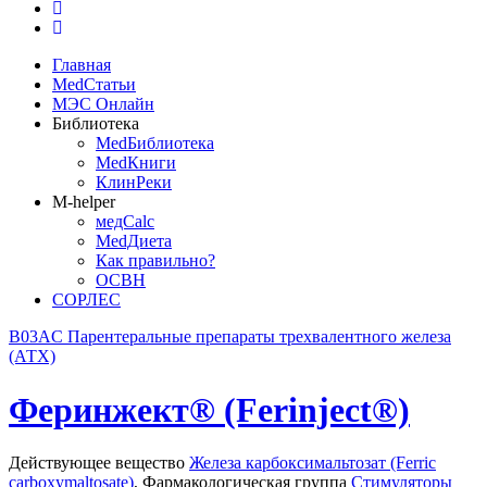
Главная
MedСтатьи
МЭС Онлайн
Библиотека
MedБиблиотека
MedКниги
КлинРеки
M-helper
медCalc
MedДиета
Как правильно?
ОСВН
СОРЛЕС
B03AC Парентеральные препараты трехвалентного железа
(АТХ)
Феринжект® (Ferinject®)
Действующее вещество
Железа карбоксимальтозат (Ferric
carboxymaltosate)
,
Фармакологическая группа
Стимуляторы