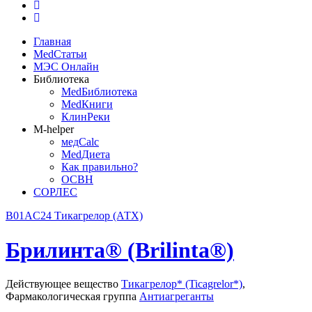
Главная
MedСтатьи
МЭС Онлайн
Библиотека
MedБиблиотека
MedКниги
КлинРеки
M-helper
медCalc
MedДиета
Как правильно?
ОСВН
СОРЛЕС
B01AC24 Тикагрелор (АТХ)
Брилинта® (Brilinta®)
Действующее вещество
Тикагрелор* (Ticagrelor*)
,
Фармакологическая группа
Антиагреганты