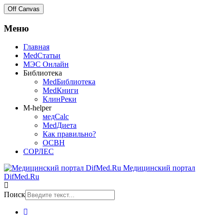
Off Canvas
Меню
Главная
MedСтатьи
МЭС Онлайн
Библиотека
MedБиблиотека
MedКниги
КлинРеки
M-helper
медCalc
MedДиета
Как правильно?
ОСВН
СОРЛЕС
Медицинский портал
DifMed.Ru
Поиск