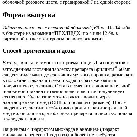
оболочкой розового цвета, с гравировкой
J
на одной стороне.
Форма выпуска
Таблетки, покрытые пленочной оболочкой, 60 мг.
По 14 табл.
в блистере из алюминия/ПВХ/ПВДХ; по 4 или 12 бл. в
картонной пачке с контролем первого вскрытия.
Способ применения и дозы
Внутрь
, вне зависимости от приема пищи. Для пациентов с
®
затруднением глотания таблетку препарата Брилинта
60 мг
следует измельчить до состояния мелкого порошка, размешать
в половине стакана питьевой воды и сразу же выпить
полученную суспензию. Остатки смешать с дополнительной
половиной стакана питьевой воды и выпить полученную
суспензию. Суспензию можно также вводить через
назогастральный зонд (СН8 или большего размера). После
введения суспензии необходимо промыть назогастральный
зонд водой для того, чтобы доза препарата полностью попала
в желудок пациента.
Пациентам с инфарктом миокарда в анамнезе (инфаркт
миокарда перенесен 1 год назад и более) не требуется