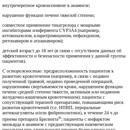
внутричерепное кровоизлияние в анамнезе;
нарушение функции печени тяжелой степени;
совместное применение тикагрелора с мощными
ингибиторами изофермента
CYP3A4
(например,
кетоконазолом, кларитромицином, нефазодоном,
ритонавиром и атазанавиром);
детский возраст до 18 лет (в связи с отсутствием данных об
эффективности и безопасности применения у данной группы
пациентов).
С осторожностью:
предрасположенность пациентов к
развитию кровотечения (например, в связи с недавно
полученной травмой, недавно проведенной операцией,
нарушениями свертываемости крови, нарушением функции
печени средней степени тяжести, активным или недавним
желудочно-кишечным кровотечением); пациенты с
сопутствующей терапией препаратами, повышающими риск
развития кровотечений (т.е.
НПВП
, пероральные
антикоагулянты и/или фибринолитики), в течение 24 ч до
®
приема препарата Брилинта
; пациенты с инфарктом
миокарда в анамнезе с предшествующим ишемическим
инсультом при длительности терапии более одного года;