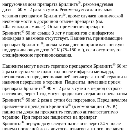
®
нагрузочная доза препарата Брилинта
, рекомендуемая
доза — 60 мг 2 раза в сутки. Рекомендуется длительная
®
терапия препаратом Брилинта
, кроме случаев клинической
необходимости в досрочной отмене препарата (см.
«Фармакодинамика»). Опыт применения препарата
®
Брилинта
60 мг свыше 3 лет у пациентов с инфарктом
миокарда в анамнезе отсутствует. Пациенты, принимающие
®
препарат Брилинта
, должны ежедневно принимать низкую
поддерживающую дозу АСК (75–150 мг), если отсутствуют
специфические противопоказания.
®
Пациенты могут начать терапию препаратом Брилинта
60 мг
2 раза в сутки через один год после инфаркта миокарда,
независимо от предшествовавшей антиагрегантной терапии и
наличия перерывов в терапии. Пациенты, начавшие прием
®
препарата Брилинта
90 мг 2 раза в сутки в период острого
состояния, через 1 год могут продолжить терапию препаратом
®
Брилинта
60 мг 2 раза в сутки без перерывов. Перед началом
®
применения препарата Брилинта
(в комбинации с АСК)
пациенты должны прекратить текущую антиагрегантную
терапию. При переводе пациентов на препарат
®
Брилинта
первую дозу следует назначить через 24 ч после
приема последней дозы другого антиагрегантного препарата.