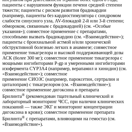
пациенты с нарушением функции печени средней степени
тяжести; пациенты с риском развития брадикардии
(например, пациенты без кардиостимулятора с синдромом
слабости синусного узла, AV-блокадой 2-й или 3-й степени;
обмороком, связанным с брадикардией) (см. «Особые
указания»); совместное применение с препаратами,
способными вызвать брадикардию (см. «Взаимодействие»);
пациенты с бронхиальной астмой и/или хронической
обструктивной болезнью легких в анамнезе; совместное
применение тикагрелора и высокой поддерживающей дозы
АСК (более 300 мг); совместное применение тикагрелора с
мощными ингибиторами Р-gp и умеренными ингибиторами
изофермента
CYP3A4
(например, верапамил и хинидин) (см.
«Взаимодействие»); совместное
применение
СИОЗС
(например, пароксетин, сертралин и
циталопрам) с тикагрелором (см. «Взаимодействие»);
совместное применение дигоксина и препарата
®
Брилинта
(рекомендован тщательный клинический и
лабораторный мониторинг
ЧСС
, при наличии клинических
показаний — также
ЭКГ
и мониторинг концентрации
дигоксина в крови); совместное применение препарата
®
Брилинта
с препаратами, влияющими на гемостаз (см.
«Взаимодействие»).