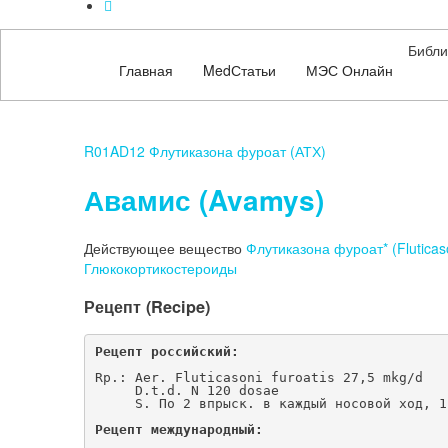
Библи
Главная
MedСтатьи
МЭС Онлайн
R01AD12 Флутиказона фуроат (АТХ)
Авамис (Avamys)
Действующее вещество
Флутиказона фуроат* (Fluticas
Глюкокортикостероиды
Рецепт (Recipe)
Рецепт российский: 
Rp.: Aer. Fluticasoni furoatis 27,5 mkg/d
     D.t.d. N 120 dosae
     S. По 2 впрыск. в каждый носовой ход, 1
Рецепт международный: 