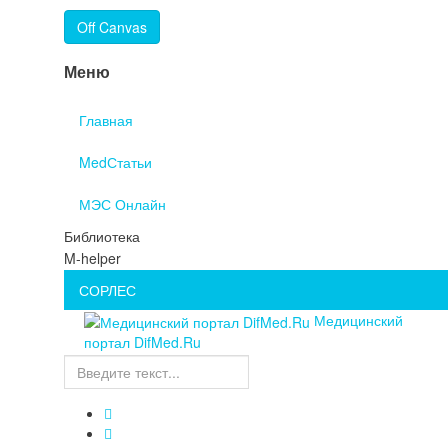
Off Canvas
Меню
Главная
MedСтатьи
МЭС Онлайн
Библиотека
M-helper
СОРЛЕС
Медицинский
портал DifMed.Ru