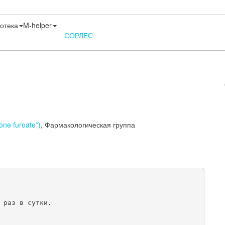
отека
M-helper
СОРЛЕС
one furoate*)
,
Фармакологическая группа
 раз в сутки.