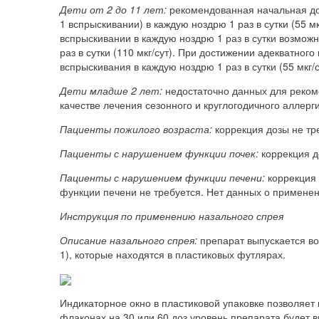
Дети от 2 до 11 лет:
рекомендованная начальная доз
1 вспрыскивании) в каждую ноздрю 1 раз в сутки (55 м
вспрыскивании в каждую ноздрю 1 раз в сутки возмож
раз в сутки (110 мкг/сут). При достижении адекватног
вспрыскивания в каждую ноздрю 1 раз в сутки (55 мкг/с
Дети младше 2 лет:
недостаточно данных для реком
качестве лечения сезонного и круглогодичного аллерг
Пациенты пожилого возраста:
коррекция дозы не тр
Пациенты с нарушением функции почек:
коррекция д
Пациенты с нарушением функции печени:
коррекция 
функции печени не требуется. Нет данных о примене
Инструкция по применению назального спрея
Описание назального спрея:
препарат выпускается во 
1), которые находятся в пластиковых футлярах.
Индикаторное окно в пластиковой упаковке позволяет
флаконах на 30 или 60 доз уровень препарата будет в