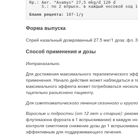
Rp.: Aer. "Avamys" 27,5 mkg/d 120 d
     S.: по 2 впрыск. в каждый носовой ход 1
Бланк рецепта:
 107-1/у
Форма выпуска
Спрей назальный дозированный 27.5 мкг/1 доза: фл. 
Способ применения и дозы
Интраназально.
Для достижения максимального терапевтического эф
применения. Начало действия может наблюдаться в те
максимального эффекта может потребоваться несколь
тщательно разъяснено пациенту.
Для симптоматического лечения сезонного и кругло
Взрослые и подростки (от 12 лет и старше):
рекоме
флутиказона фуроата в 1 вспрыскивании) в каждую нозд
контроля симптомов снижение дозы до 1 вспрыскивания
эффективным для поддерживающего лечения.