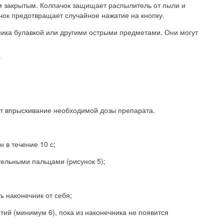
м закрытым. Колпачок защищает распылитель от пыли и
ачок предотвращает случайное нажатие на кнопку.
чника булавкой или другими острыми предметами. Они могут
:
т впрыскивание необходимой дозы препарата.
 в течение 10 с;
ательными пальцами (рисунок 5);
ь наконечник от себя;
атий (минимум 6), пока из наконечника не появится