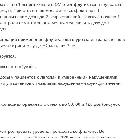
а — по 1 вспрыскиванию (27,5 мкг флутиказона фуроата в
кг/сут). При отсутствии желаемого эффекта при 1
но повышение дозы до 2 вспрыскиваний в каждую ноздрю 1
о контроля симптомов рекомендуется снизить дозу до 1
ут).
ендации применения флутиказона фуроата интраназально в
ических ринитов у детей младше 2 лет.
ебуется.
озы не требуется.
дозы у пациентов с легкими и умеренными нарушениями
нии у пациентов с тяжелыми нарушениями функции печени.
флаконах оранжевого стекла по 30, 60 и 120 доз (рисунок
 контролировать уровень препарата во флаконе. Во
иден сразу, а во флаконах на 120 доз начальный уровень