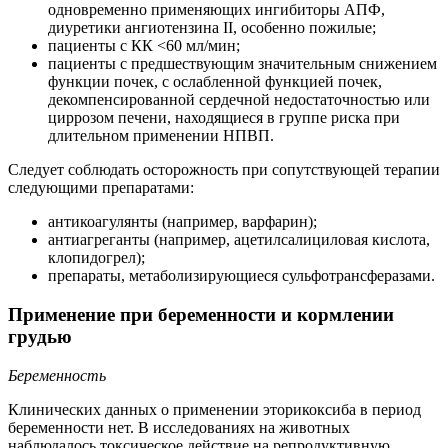
одновременно применяющих ингибиторы АПФ,
диуретики ангиотензина II, особенно пожилые;
пациенты с КК <60 мл/мин;
пациенты с предшествующим значительным снижением
функции почек, с ослабленной функцией почек,
декомпенсированной сердечной недостаточностью или
циррозом печени, находящиеся в группе риска при
длительном применении НПВП.
Следует соблюдать осторожность при сопутствующей терапии
следующими препаратами:
антикоагулянты (например, варфарин);
антиагреганты (например, ацетилсалициловая кислота,
клопидогрел);
препараты, метаболизирующиеся сульфотрансферазами.
Применение при беременности и кормлении
грудью
Беременность
Клинических данных о применении эторикоксиба в период
беременности нет. В исследованиях на животных
наблюдалось токсическое действие на репродуктивную