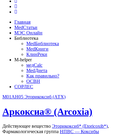
Главная
MedСтатьи
МЭС Онлайн
Библиотека
MedБиблиотека
MedКниги
КлинРеки
M-helper
медCalc
MedДиета
Как правильно?
ОСВН
СОРЛЕС
M01AH05 Эторикоксиб (АТХ)
Аркоксиа® (Arcoxia)
Действующее вещество
Эторикоксиб* (Etoricoxib*)
,
Фармакологическая группа
НПВС — Коксибы