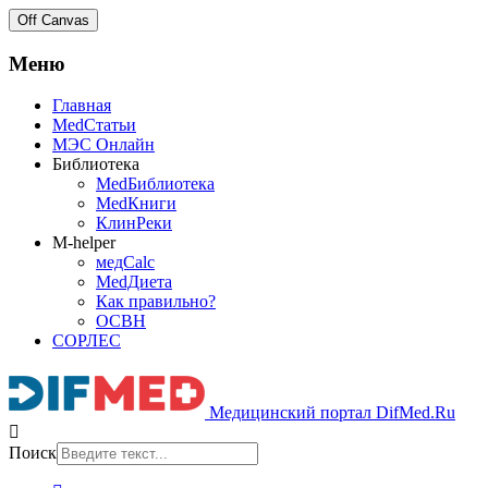
Off Canvas
Меню
Главная
MedСтатьи
МЭС Онлайн
Библиотека
MedБиблиотека
MedКниги
КлинРеки
M-helper
медCalc
MedДиета
Как правильно?
ОСВН
СОРЛЕС
Медицинский портал DifMed.Ru
Поиск