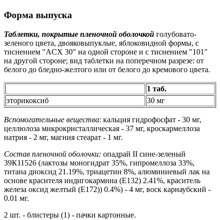
Форма выпуска
Таблетки, покрытые пленочной оболочкой
голубовато-
зеленого цвета, двояковыпуклые, яблоковидной формы, с
тиснением "ACX 30" на одной стороне и с тиснением "101"
на другой стороне; вид таблетки на поперечном разрезе: от
белого до бледно-желтого или от белого до кремового цвета.
1 таб.
эторикоксиб
30 мг
Вспомогательные вещества
: кальция гидрофосфат - 30 мг,
целлюлоза микрокристаллическая - 37 мг, кроскармеллоза
натрия - 2 мг, магния стеарат - 1 мг.
Состав пленочной оболочки:
опадрай II сине-зеленый
39К11526 (лактозы моногидрат 35%, гипромеллоза 33%,
титана диоксид 21.19%, триацетин 8%, алюминиевый лак на
основе красителя индигокармина (Е132) 2.41%, краситель
железа оксид желтый (Е172)) 0.4%) - 4 мг, воск карнаубский -
0.01 мг.
2 шт. - блистеры (1) - пачки картонные.