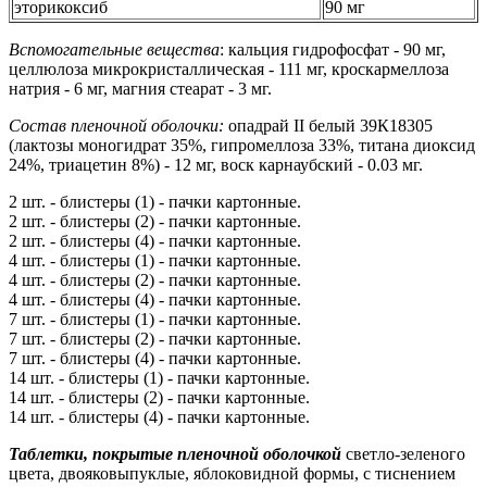
эторикоксиб
90 мг
Вспомогательные вещества
: кальция гидрофосфат - 90 мг,
целлюлоза микрокристаллическая - 111 мг, кроскармеллоза
натрия - 6 мг, магния стеарат - 3 мг.
Состав пленочной оболочки:
опадрай II белый 39К18305
(лактозы моногидрат 35%, гипромеллоза 33%, титана диоксид
24%, триацетин 8%) - 12 мг, воск карнаубский - 0.03 мг.
2 шт. - блистеры (1) - пачки картонные.
2 шт. - блистеры (2) - пачки картонные.
2 шт. - блистеры (4) - пачки картонные.
4 шт. - блистеры (1) - пачки картонные.
4 шт. - блистеры (2) - пачки картонные.
4 шт. - блистеры (4) - пачки картонные.
7 шт. - блистеры (1) - пачки картонные.
7 шт. - блистеры (2) - пачки картонные.
7 шт. - блистеры (4) - пачки картонные.
14 шт. - блистеры (1) - пачки картонные.
14 шт. - блистеры (2) - пачки картонные.
14 шт. - блистеры (4) - пачки картонные.
Таблетки, покрытые пленочной оболочкой
светло-зеленого
цвета, двояковыпуклые, яблоковидной формы, с тиснением