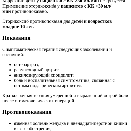
Коррекции дозы у
пациентов с КК ≥30 мл/мин
не требуется.
Применение эторикоксиба у
пациентов с КК <30 мл/
мин
противопоказано.
Эторикоксиб противопоказан для
детей и подростков
младше 16 лет
.
Показания
Симптоматическая терапия следующих заболеваний и
состояний:
остеоартроз;
ревматоидный артрит;
анкилозирующий спондилит;
боль и воспалительная симптоматика, связанная с
острым подагрическим артритом.
Краткосрочная терапия умеренной и выраженной острой боли
после стоматологических операций.
Противопоказания
язвенная болезнь желудка и двенадцатиперстной кишки
в фазе обострения;