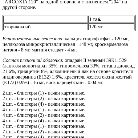
"ARCOXIA 120" на одной стороне и с тиснением "204" на
другой стороне.
1 таб.
эторикоксиб
120 мг
Вспомогательные вещества
: кальция гидрофосфат - 120 мг,
целлюлоза микрокристаллическая - 148 мг, кроскармеллоза
натрия - 8 мг, магния стеарат - 4 мг.
Состав пленочной оболочки:
опадрай II зеленый 39К11529
(лактозы моногидрат 35%, гипромеллоза 33%, титана диоксид
21.6%, триацетин 8%, алюминиевый лак на основе красителя
индигокармина (Е132) 1.6%, краситель железа оксид желтый
(Е172) 0.9%) - 16 мг, воск карнаубский - 0.04 мг.
2 шт. - блистеры (1) - пачки картонные.
2 шт. - блистеры (2) - пачки картонные.
2 шт. - блистеры (4) - пачки картонные.
4 шт. - блистеры (1) - пачки картонные.
4 шт. - блистеры (2) - пачки картонные.
4 шт. - блистеры (4) - пачки картонные.
7 шт. - блистеры (1) - пачки картонные.
7 шт. - блистеры (2) - пачки картонные.
7 шт. - блистеры (4) - пачки картонные.