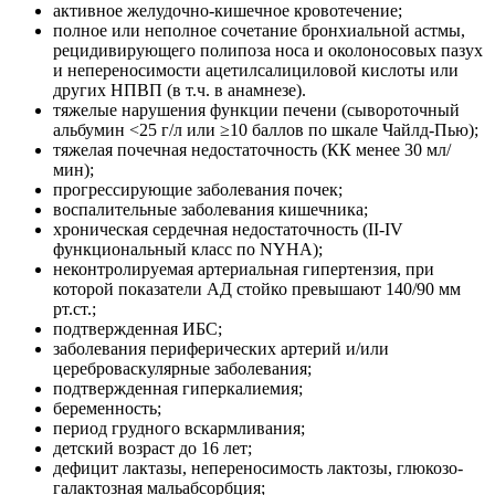
активное желудочно-кишечное кровотечение;
полное или неполное сочетание бронхиальной астмы,
рецидивирующего полипоза носа и околоносовых пазух
и непереносимости ацетилсалициловой кислоты или
других НПВП (в т.ч. в анамнезе).
тяжелые нарушения функции печени (сывороточный
альбумин <25 г/л или ≥10 баллов по шкале Чайлд-Пью);
тяжелая почечная недостаточность (КК менее 30 мл/
мин);
прогрессирующие заболевания почек;
воспалительные заболевания кишечника;
хроническая сердечная недостаточность (II-IV
функциональный класс по NYHA);
неконтролируемая артериальная гипертензия, при
которой показатели АД стойко превышают 140/90 мм
рт.ст.;
подтвержденная ИБС;
заболевания периферических артерий и/или
цереброваскулярные заболевания;
подтвержденная гиперкалиемия;
беременность;
период грудного вскармливания;
детский возраст до 16 лет;
дефицит лактазы, непереносимость лактозы, глюкозо-
галактозная мальабсорбция;