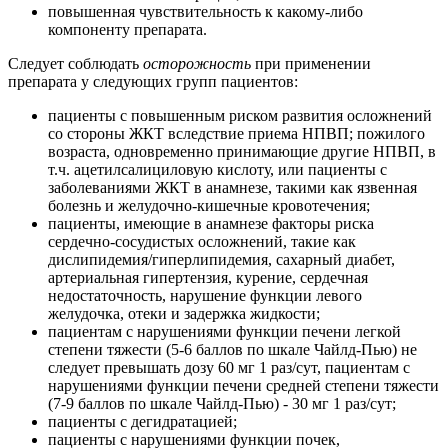
повышенная чувствительность к какому-либо
компоненту препарата.
Следует соблюдать
осторожность
при применении
препарата у следующих групп пациентов:
пациенты с повышенным риском развития осложнений
со стороны ЖКТ вследствие приема НПВП; пожилого
возраста, одновременно принимающие другие НПВП, в
т.ч. ацетилсалициловую кислоту, или пациенты с
заболеваниями ЖКТ в анамнезе, такими как язвенная
болезнь и желудочно-кишечные кровотечения;
пациенты, имеющие в анамнезе факторы риска
сердечно-сосудистых осложнений, такие как
дислипидемия/гиперлипидемия, сахарный диабет,
артериальная гипертензия, курение, сердечная
недостаточность, нарушение функции левого
желудочка, отеки и задержка жидкости;
пациентам с нарушениями функции печени легкой
степени тяжести (5-6 баллов по шкале Чайлд-Пью) не
следует превышать дозу 60 мг 1 раз/сут, пациентам с
нарушениями функции печени средней степени тяжести
(7-9 баллов по шкале Чайлд-Пью) - 30 мг 1 раз/сут;
пациенты с дегидратацией;
пациенты с нарушениями функции почек,