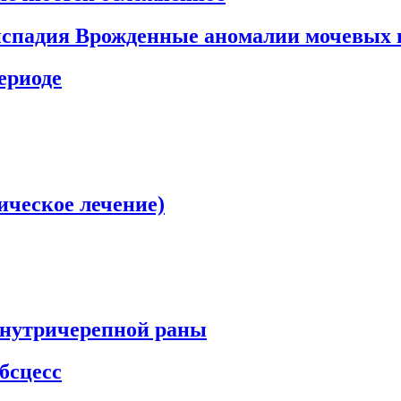
писпадия Врожденные аномалии мочевых 
ериоде
ическое лечение)
внутричерепной раны
бсцесс