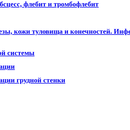
сцесс, флебит и тромбофлебит
зы, кожи туловища и конечностей. Инфе
ой системы
ации
ции грудной стенки