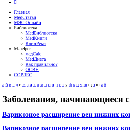
Главная
MedСтатьи
МЭС Онлайн
Библиотека
MedБиблиотека
MedКниги
КлинРеки
M-helper
медCalc
MedДиета
Как правильно?
ОСВН
СОРЛЕС
а
б
в
г
д
е
ж
з
и
к
л
м
н
о
п
р
с
т
у
ф
х
ц
ч
ш
щ
э
ю
я
#
Заболевания, начинающиеся с
Варикозное расширение вен нижних ко
Варикозное расширение вен нижних ко