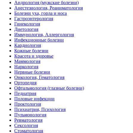
Андрология (мужские болезни)
Анестезиология, Реаниматология
Болезни уха, горла и носа
Гастроэнтерология
Гинекология
Диетология
Иммунология, Аллергология
Инфекционные болезни
Кардиология
Кожные болезни
Красота и здоровье
Маммология
Наркология
Нервные болезни
Онкология, Гематология
Ортопедия
Офтальмология (глазные болезни)
Педиатрия
Половые инфекции
Проктология
Психиатрия, Психология
Пульмонология
Ревматология
Сексология
Стоматология