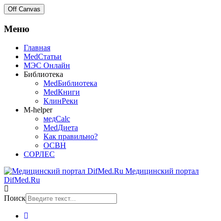
Off Canvas
Меню
Главная
MedСтатьи
МЭС Онлайн
Библиотека
MedБиблиотека
MedКниги
КлинРеки
M-helper
медCalc
MedДиета
Как правильно?
ОСВН
СОРЛЕС
Медицинский портал
DifMed.Ru
Поиск