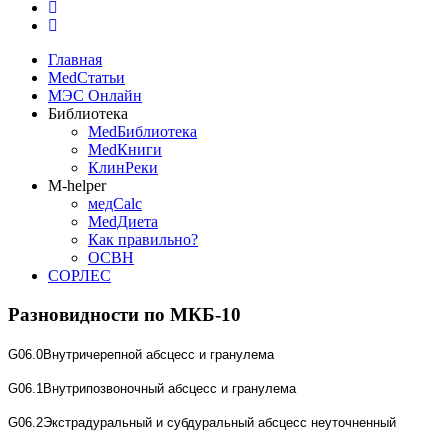
Главная
MedСтатьи
МЭС Онлайн
Библиотека
MedБиблиотека
MedКниги
КлинРеки
M-helper
медCalc
MedДиета
Как правильно?
ОСВН
СОРЛЕС
Разновидности по МКБ-10
G06.0Внутричерепной абсцесс и гранулема
G06.1Внутрипозвоночный абсцесс и гранулема
G06.2Экстрадуральный и субдуральный абсцесс неуточненный