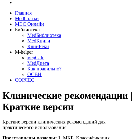
Главная
MedСтатьи
МЭС Онлайн
Библиотека
MedБиблиотека
MedКниги
КлинРеки
M-helper
медCalc
MedДиета
Как правильно?
ОСВН
СОРЛЕС
Клинические рекомендации |
Краткие версии
Краткие версии клинических рекомендаций для
практического использования.
Представлены разделы:
1. МКБ. Классификация.