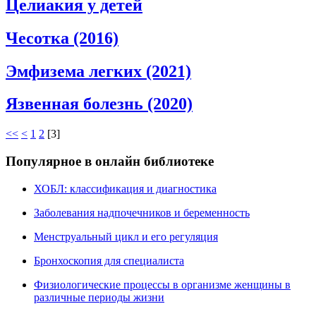
Целиакия у детей
Чесотка (2016)
Эмфизема легких (2021)
Язвенная болезнь (2020)
<<
<
1
2
[
3
]
Популярное в онлайн библиотеке
ХОБЛ: классификация и диагностика
Заболевания надпочечников и беременность
Менструальный цикл и его регуляция
Бронхоскопия для специалиста
Физиологические процессы в организме женщины в
различные периоды жизни