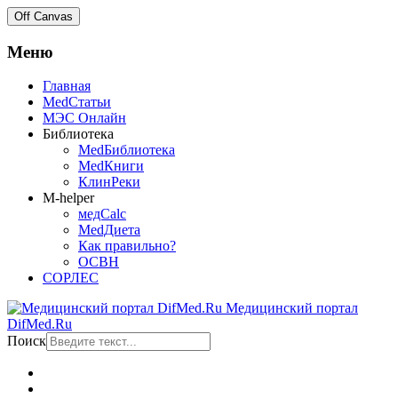
Off Canvas
Меню
Главная
MedСтатьи
МЭС Онлайн
Библиотека
MedБиблиотека
MedКниги
КлинРеки
M-helper
медCalc
MedДиета
Как правильно?
ОСВН
СОРЛЕС
Медицинский портал
DifMed.Ru
Поиск