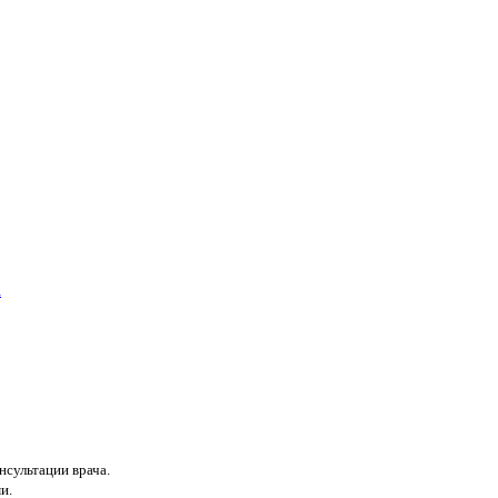
а
нсультации врача.
и.