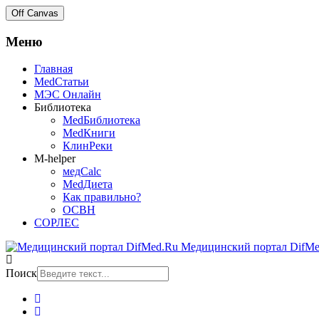
Off Canvas
Меню
Главная
MedСтатьи
МЭС Онлайн
Библиотека
MedБиблиотека
MedКниги
КлинРеки
M-helper
медCalc
MedДиета
Как правильно?
ОСВН
СОРЛЕС
Медицинский портал DifMe
Поиск