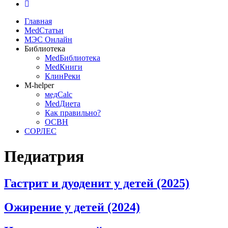
Главная
MedСтатьи
МЭС Онлайн
Библиотека
MedБиблиотека
MedКниги
КлинРеки
M-helper
медCalc
MedДиета
Как правильно?
ОСВН
СОРЛЕС
Педиатрия
Гастрит и дуоденит у детей (2025)
Ожирение у детей (2024)