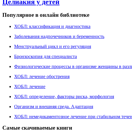
Целиакия у детей
Популярное в онлайн библиотеке
ХОБЛ: классификация и диагностика
Заболевания надпочечников и беременность
Менструальный цикл и его регуляция
Бронхоскопия для специалиста
Физиологические процессы в организме женщины в раз
ХОБЛ: лечение обострения
ХОБЛ: лечение
ХОБЛ: определение, факторы риска, морфология
Организм и внешняя среда. Адаптация
ХОБЛ: немедикаментозное лечение при стабильном теч
Самые скачиваемые книги