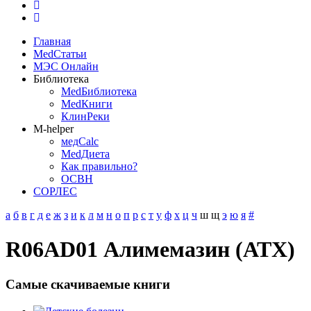
Главная
MedСтатьи
МЭС Онлайн
Библиотека
MedБиблиотека
MedКниги
КлинРеки
M-helper
медCalc
MedДиета
Как правильно?
ОСВН
СОРЛЕС
а
б
в
г
д
е
ж
з
и
к
л
м
н
о
п
р
с
т
у
ф
х
ц
ч
ш
щ
э
ю
я
#
R06AD01 Алимемазин (АТХ)
Самые скачиваемые книги