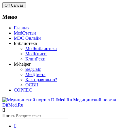
Off Canvas
Меню
Главная
MedСтатьи
МЭС Онлайн
Библиотека
MedБиблиотека
MedКниги
КлинРеки
M-helper
медCalc
MedДиета
Как правильно?
ОСВН
СОРЛЕС
Медицинский портал
DifMed.Ru
Поиск