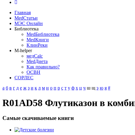
Главная
MedСтатьи
МЭС Онлайн
Библиотека
MedБиблиотека
MedКниги
КлинРеки
M-helper
медCalc
MedДиета
Как правильно?
ОСВН
СОРЛЕС
а
б
в
г
д
е
ж
з
и
к
л
м
н
о
п
р
с
т
у
ф
х
ц
ч
ш
щ
э
ю
я
#
R01AD58 Флутиказон в комби
Самые скачиваемые книги