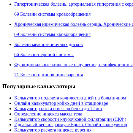
Гипертоническая болезнь, артериальная гипертония с с
69 Болезни системы кровообращения
Хроническая ишемическая болезнь сердца. Хронические 
69 Болезни системы кровообращения
Болезни межпозвоночных дисков
66 Болезни нервной системы
Функциональные кишечные нарушения, неинфекционные 
71 Болезни органов пищеварения
Популярные калькуляторы
Калькулятор подсчета количества дней на больничном
Онлайн калькулятор койко-дней в стационаре
Калькулятор роста и веса ребенка до 12 лет
Определение индекса массы тела
Калькулятор скорости клубочковой фильтрации (СКФ)
Идеальный вес по формуле Брока. Онлайн калькулятор
Калькулятор расчета индекса курения