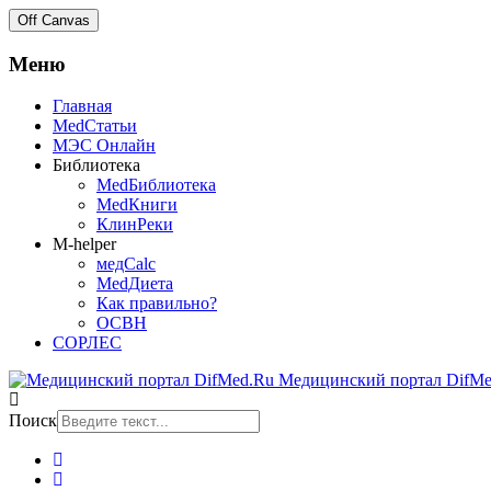
Off Canvas
Меню
Главная
MedСтатьи
МЭС Онлайн
Библиотека
MedБиблиотека
MedКниги
КлинРеки
M-helper
медCalc
MedДиета
Как правильно?
ОСВН
СОРЛЕС
Медицинский портал DifMe
Поиск