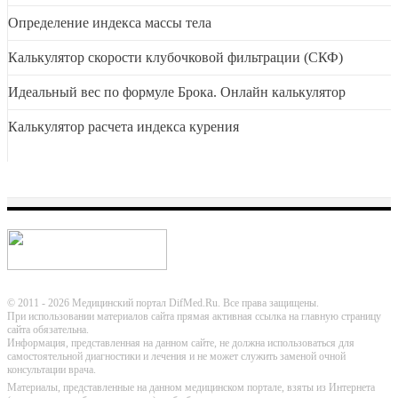
Определение индекса массы тела
Калькулятор скорости клубочковой фильтрации (СКФ)
Идеальный вес по формуле Брока. Онлайн калькулятор
Калькулятор расчета индекса курения
© 2011 - 2026 Медицинский портал DifMed.Ru. Все права защищены.
При использовании материалов сайта прямая активная ссылка на главную страницу
сайта обязательна.
Информация, представленная на данном сайте, не должна использоваться для
самостоятельной диагностики и лечения и не может служить заменой очной
консультации врача.
Материалы, представленные на данном медицинском портале, взяты из Интернета