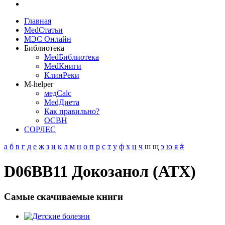
Главная
MedСтатьи
МЭС Онлайн
Библиотека
MedБиблиотека
MedКниги
КлинРеки
M-helper
медCalc
MedДиета
Как правильно?
ОСВН
СОРЛЕС
а
б
в
г
д
е
ж
з
и
к
л
м
н
о
п
р
с
т
у
ф
х
ц
ч
ш
щ
э
ю
я
#
D06BB11 Докозанол (АТХ)
Самые скачиваемые книги