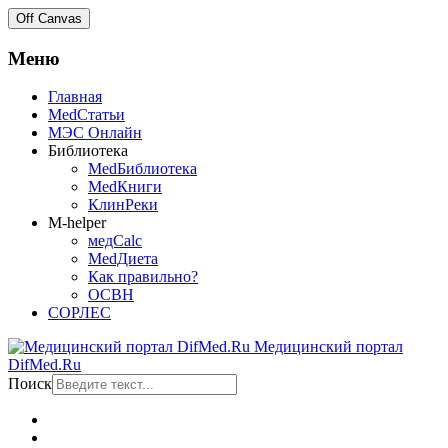
Off Canvas
Меню
Главная
MedСтатьи
МЭС Онлайн
Библиотека
MedБиблиотека
MedКниги
КлинРеки
M-helper
медCalc
MedДиета
Как правильно?
ОСВН
СОРЛЕС
Медицинский портал
DifMed.Ru
Поиск