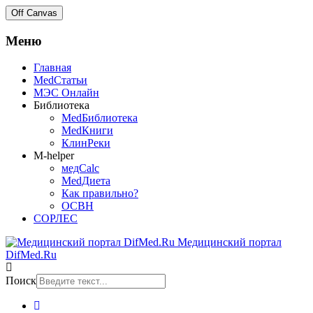
Off Canvas
Меню
Главная
MedСтатьи
МЭС Онлайн
Библиотека
MedБиблиотека
MedКниги
КлинРеки
M-helper
медCalc
MedДиета
Как правильно?
ОСВН
СОРЛЕС
Медицинский портал
DifMed.Ru
Поиск