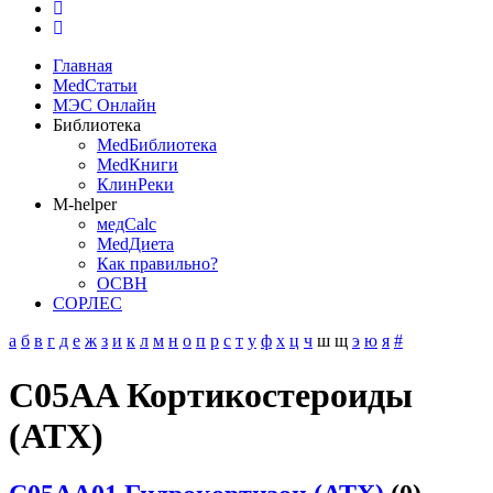
Главная
MedСтатьи
МЭС Онлайн
Библиотека
MedБиблиотека
MedКниги
КлинРеки
M-helper
медCalc
MedДиета
Как правильно?
ОСВН
СОРЛЕС
а
б
в
г
д
е
ж
з
и
к
л
м
н
о
п
р
с
т
у
ф
х
ц
ч
ш
щ
э
ю
я
#
C05AA Кортикостероиды
(АТХ)