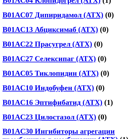
B01AC04 Клопидогрел (АТХ)
(1)
B01AC07 Дипиридамол (АТХ)
(0)
B01AC13 Абциксимаб (АТХ)
(0)
B01AC22 Прасугрел (АТХ)
(0)
B01AC27 Селексипаг (АТХ)
(0)
B01AC05 Тиклопидин (АТХ)
(0)
B01AC10 Индобуфен (АТХ)
(0)
B01AC16 Эптифибатид (АТХ)
(1)
B01AC23 Цилостазол (АТХ)
(0)
B01AC30 Ингибиторы агрегации