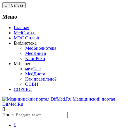
Off Canvas
Меню
Главная
MedСтатьи
МЭС Онлайн
Библиотека
MedБиблиотека
MedКниги
КлинРеки
M-helper
медCalc
MedДиета
Как правильно?
ОСВН
СОРЛЕС
Медицинский портал
DifMed.Ru
Поиск