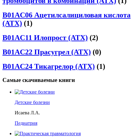
тромбоцитов в комбинации (АТХ)
(1)
B01AC06 Ацетилсалициловая кислота
(АТХ)
(1)
B01AC11 Илопрост (АТХ)
(2)
B01AC22 Прасугрел (АТХ)
(0)
B01AC24 Тикагрелор (АТХ)
(1)
Самые скачиваемые книги
Детские болезни
Исаева Л.А.
Педиатрия