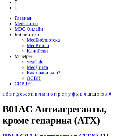
Главная
MedСтатьи
МЭС Онлайн
Библиотека
MedБиблиотека
MedКниги
КлинРеки
M-helper
медCalc
MedДиета
Как правильно?
ОСВН
СОРЛЕС
а
б
в
г
д
е
ж
з
и
к
л
м
н
о
п
р
с
т
у
ф
х
ц
ч
ш
щ
э
ю
я
#
B01AC Антиагреганты,
кроме гепарина (АТХ)