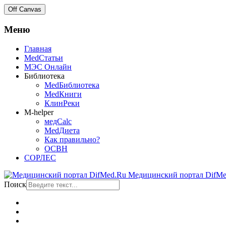
Off Canvas
Меню
Главная
MedСтатьи
МЭС Онлайн
Библиотека
MedБиблиотека
MedКниги
КлинРеки
M-helper
медCalc
MedДиета
Как правильно?
ОСВН
СОРЛЕС
Медицинский портал DifMe
Поиск