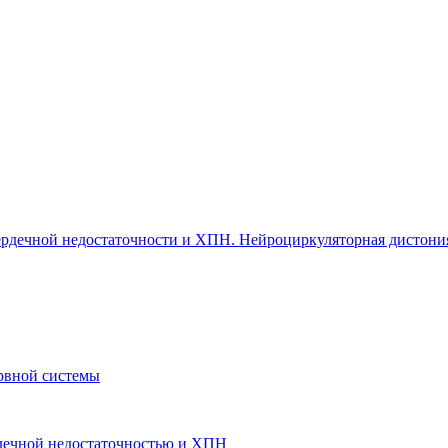
 сердечной недостаточности и ХПН. Нейроциркуляторная дистони
рвной системы
ердечной недостаточностью и ХПН