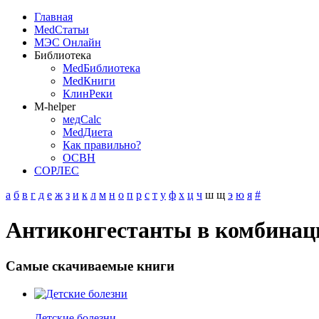
Главная
MedСтатьи
МЭС Онлайн
Библиотека
MedБиблиотека
MedКниги
КлинРеки
M-helper
медCalc
MedДиета
Как правильно?
ОСВН
СОРЛЕС
а
б
в
г
д
е
ж
з
и
к
л
м
н
о
п
р
с
т
у
ф
х
ц
ч
ш
щ
э
ю
я
#
Антиконгестанты в комбинац
Самые скачиваемые книги
Детские болезни