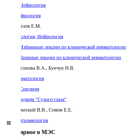
Нефрология
Шилов Е.М.
Урология, Нефрология
Избранные лекции по клинической ревматологии
Насонова В.А., Бунчук Н.В.
Ревматология
Синдром "Сухого глаза"
Бржеский В.В., Сомов Е.Е.
Офтальмология
Off
Canvas
Популярное в МЭС