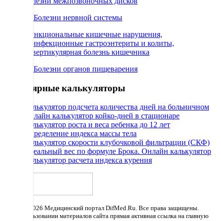
Болезни межпозвоночных дисков
66 Болезни нервной системы
Функциональные кишечные нарушения,
неинфекционные гастроэнтериты и колиты,
дивертикулярная болезнь кишечника
71 Болезни органов пищеварения
Популярные калькуляторы
Калькулятор подсчета количества дней на больничном
Онлайн калькулятор койко-дней в стационаре
Калькулятор роста и веса ребенка до 12 лет
Определение индекса массы тела
Калькулятор скорости клубочковой фильтрации (СКФ)
Идеальный вес по формуле Брока. Онлайн калькулятор
Калькулятор расчета индекса курения
© 2011 - 2026 Медицинский портал DifMed.Ru. Все права защищены.
При использовании материалов сайта прямая активная ссылка на главную