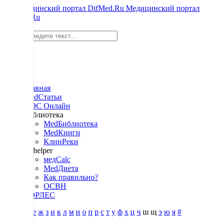
Медицинский портал
DifMed.Ru
Поиск
Главная
MedСтатьи
МЭС Онлайн
Библиотека
MedБиблиотека
MedКниги
КлинРеки
M-helper
медCalc
MedДиета
Как правильно?
ОСВН
СОРЛЕС
а
б
в
г
д
е
ж
з
и
к
л
м
н
о
п
р
с
т
у
ф
х
ц
ч
ш
щ
э
ю
я
#