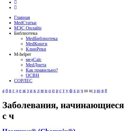
Главная
MedСтатьи
МЭС Онлайн
Библиотека
MedБиблиотека
MedКниги
КлинРеки
M-helper
медCalc
MedДиета
Как правильно?
ОСВН
СОРЛЕС
а
б
в
г
д
е
ж
з
и
к
л
м
н
о
п
р
с
т
у
ф
х
ц
ч
ш
щ
э
ю
я
#
Заболевания, начинающиеся
с ч