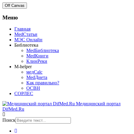
Off Canvas
Меню
Главная
MedСтатьи
МЭС Онлайн
Библиотека
MedБиблиотека
MedКниги
КлинРеки
M-helper
медCalc
MedДиета
Как правильно?
ОСВН
СОРЛЕС
Медицинский портал
DifMed.Ru
Поиск