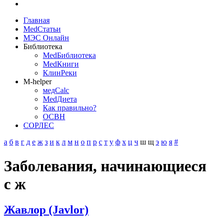
Главная
MedСтатьи
МЭС Онлайн
Библиотека
MedБиблиотека
MedКниги
КлинРеки
M-helper
медCalc
MedДиета
Как правильно?
ОСВН
СОРЛЕС
а
б
в
г
д
е
ж
з
и
к
л
м
н
о
п
р
с
т
у
ф
х
ц
ч
ш
щ
э
ю
я
#
Заболевания, начинающиеся
с ж
Жавлор (Javlor)