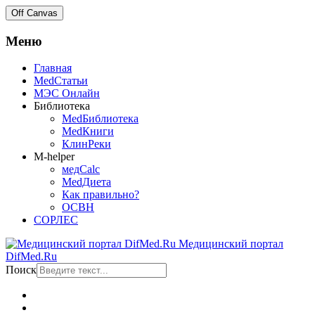
Off Canvas
Меню
Главная
MedСтатьи
МЭС Онлайн
Библиотека
MedБиблиотека
MedКниги
КлинРеки
M-helper
медCalc
MedДиета
Как правильно?
ОСВН
СОРЛЕС
Медицинский портал
DifMed.Ru
Поиск