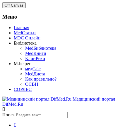
Off Canvas
Меню
Главная
MedСтатьи
МЭС Онлайн
Библиотека
MedБиблиотека
MedКниги
КлинРеки
M-helper
медCalc
MedДиета
Как правильно?
ОСВН
СОРЛЕС
Медицинский портал
DifMed.Ru
Поиск