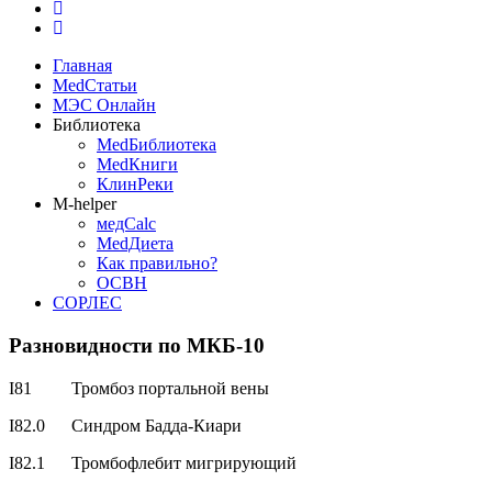
Главная
MedСтатьи
МЭС Онлайн
Библиотека
MedБиблиотека
MedКниги
КлинРеки
M-helper
медCalc
MedДиета
Как правильно?
ОСВН
СОРЛЕС
Разновидности по МКБ-10
I81 Тромбоз портальной вены
I82.0 Синдром Бадда-Киари
I82.1 Тромбофлебит мигрирующий