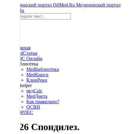
Медицинский портал
DifMed.Ru
Поиск
Главная
MedСтатьи
МЭС Онлайн
Библиотека
MedБиблиотека
MedКниги
КлинРеки
M-helper
медCalc
MedДиета
Как правильно?
ОСВН
СОРЛЕС
78.126 Спондилез.