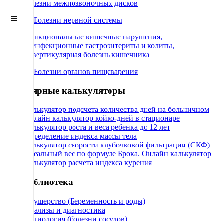
Болезни межпозвоночных дисков
Off
Canvas
66 Болезни нервной системы
Функциональные кишечные нарушения,
неинфекционные гастроэнтериты и колиты,
дивертикулярная болезнь кишечника
71 Болезни органов пищеварения
Популярные калькуляторы
Калькулятор подсчета количества дней на больничном
Онлайн калькулятор койко-дней в стационаре
Калькулятор роста и веса ребенка до 12 лет
Определение индекса массы тела
Калькулятор скорости клубочковой фильтрации (СКФ)
Идеальный вес по формуле Брока. Онлайн калькулятор
Калькулятор расчета индекса курения
МедБиблиотека
Акушерство (Беременность и роды)
Анализы и диагностика
Ангиология (болезни сосудов)