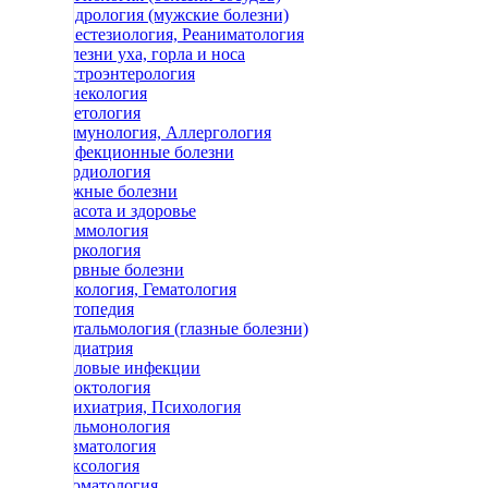
Андрология (мужские болезни)
Анестезиология, Реаниматология
Болезни уха, горла и носа
Гастроэнтерология
Гинекология
Диетология
Иммунология, Аллергология
Инфекционные болезни
Кардиология
Кожные болезни
Красота и здоровье
Маммология
Наркология
Нервные болезни
Онкология, Гематология
Ортопедия
Офтальмология (глазные болезни)
Педиатрия
Половые инфекции
Проктология
Психиатрия, Психология
Пульмонология
Ревматология
Сексология
Стоматология