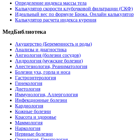
Определение индекса массы тела
Калькулятор скорости клубочковой фильтрации (СКФ)
Идеальный вес по формуле Брока. Онлайн калькулятор
Калькулятор расчета индекса курения
МедБиблиотека
Акушерство (Беременность и роды)
Анализы и диагностика
Ангиология (болезни сосудов)
Андрология (мужские болезни)
Анестезиология, Реаниматология
Болезни уха, горла и носа
Гастроэнтерология
Гинекология
Диетология
Иммунология, Аллергология
Инфекционные болезни
Кардиология
Кожные болезни
Красота и здоровье
Маммология
Наркология
Нервные болезни
Онкология, Гематология