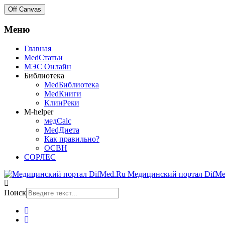
Off Canvas
Меню
Главная
MedСтатьи
МЭС Онлайн
Библиотека
MedБиблиотека
MedКниги
КлинРеки
M-helper
медCalc
MedДиета
Как правильно?
ОСВН
СОРЛЕС
Медицинский портал DifMe
Поиск