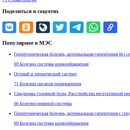
Поделиться в соцсетях
Популярное в МЭС
Гипертоническая болезнь, артериальная гипертония без
69 Болезни системы кровообращения
Острый и хронический гастрит
71 Болезни органов пищеварения
Синдромы головной боли. Расстройства вегетативной не
66 Болезни нервной системы
Гипертоническая болезнь, артериальная гипертония с с
69 Болезни системы кровообращения