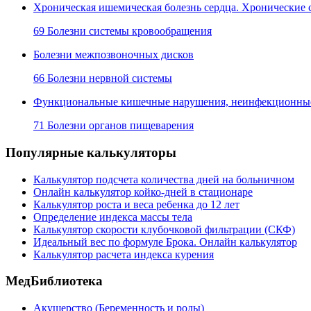
Хроническая ишемическая болезнь сердца. Хронические 
69 Болезни системы кровообращения
Болезни межпозвоночных дисков
66 Болезни нервной системы
Функциональные кишечные нарушения, неинфекционные 
71 Болезни органов пищеварения
Популярные калькуляторы
Калькулятор подсчета количества дней на больничном
Онлайн калькулятор койко-дней в стационаре
Калькулятор роста и веса ребенка до 12 лет
Определение индекса массы тела
Калькулятор скорости клубочковой фильтрации (СКФ)
Идеальный вес по формуле Брока. Онлайн калькулятор
Калькулятор расчета индекса курения
МедБиблиотека
Акушерство (Беременность и роды)