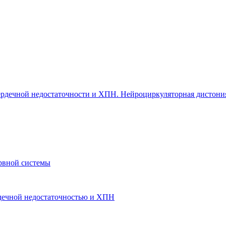
 сердечной недостаточности и ХПН. Нейроциркуляторная дистони
рвной системы
ердечной недостаточностью и ХПН