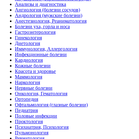
Анализы и диагностика
Ангиология (болезни сосудов)
Андрология (мужские болезни)
Анестезиология, Реаниматология
Болезни уха, горла и носа
Гастроэнтерология
Гинекология
Диетология
Иммунология, Аллергология
Инфекционные болезни
Кардиология
Кожные болезни
Красота и здоровье
Маммология
Наркология
Нервные болезни
Онкология, Гематология
Ортопедия
Офтальмология (глазные болезни)
Педиатрия
Половые инфекции
Проктология
Психиатрия, Психология
Пульмонология
Ревматология