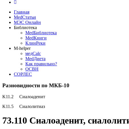
Главная
MedСтатьи
МЭС Онлайн
Библиотека
MedБиблиотека
MedКниги
КлинРеки
M-helper
медCalc
MedДиета
Как правильно?
ОСВН
СОРЛЕС
Разновидности по МКБ-10
K11.2 Сиалоаденит
K11.5 Сиалолитиаз
73.110 Сиалоаденит, сиалолит