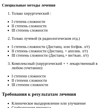
Специальные методы лечения
Только хирургический :
I степень сложности
II степень сложности
III степень сложности
Только лучевой (в радиологическом отд.)
I степень сложности (Дистанц. или бл/фок. л/т)
II степень сложности (Дистанц. + апплик. л/т)
III степень сложности (Дистанц.+ вн/ткан. л/т)
Комплексный (хирургический + + лекарственный в
любом сочетании):
I степени сложности
II степени сложности
III степени сложности
Требования к результатам лечения
Клиническое выздоровление или улучшение
Стабилизация процесса