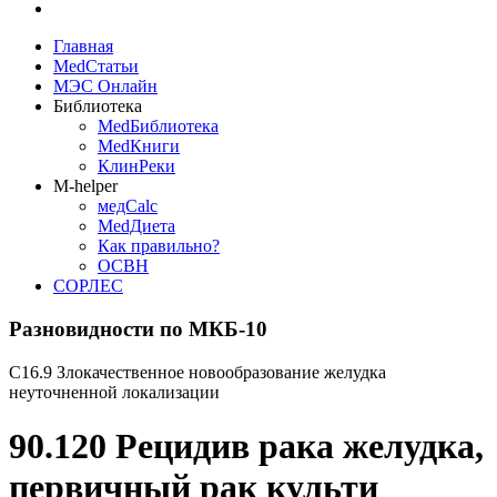
Главная
MedСтатьи
МЭС Онлайн
Библиотека
MedБиблиотека
MedКниги
КлинРеки
M-helper
медCalc
MedДиета
Как правильно?
ОСВН
СОРЛЕС
Разновидности по МКБ-10
C16.9 Злокачественное новообразование желудка
неуточненной локализации
90.120 Рецидив рака желудка,
первичный рак культи