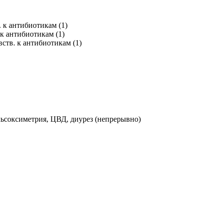
. к антибиотикам (1)
 к антибиотикам (1)
вств. к антибиотикам (1)
льсоксиметрия, ЦВД, диурез (непрерывно)