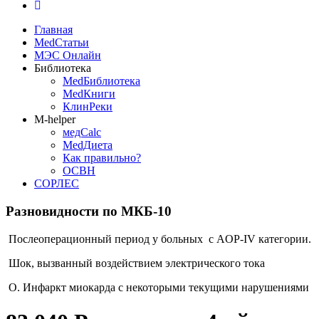
Главная
MedСтатьи
МЭС Онлайн
Библиотека
MedБиблиотека
MedКниги
КлинРеки
M-helper
медCalc
MedДиета
Как правильно?
ОСВН
СОРЛЕС
Разновидности по МКБ-10
Послеоперационный период у больных с AOP-IV категории.
Шок, вызванный воздействием электрического тока
О. Инфаркт миокарда с некоторыми текущими нарушениями