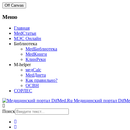
Off Canvas
Меню
Главная
MedСтатьи
МЭС Онлайн
Библиотека
MedБиблиотека
MedКниги
КлинРеки
M-helper
медCalc
MedДиета
Как правильно?
ОСВН
СОРЛЕС
Медицинский портал DifMe
Поиск