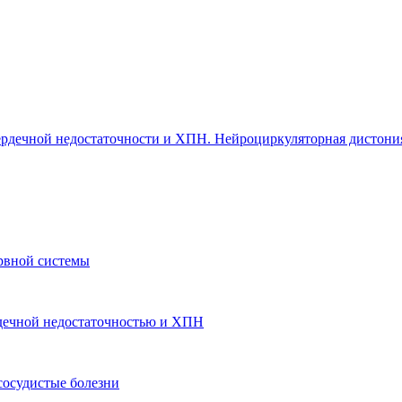
 сердечной недостаточности и ХПН. Нейроциркуляторная дистони
рвной системы
ердечной недостаточностью и ХПН
сосудистые болезни