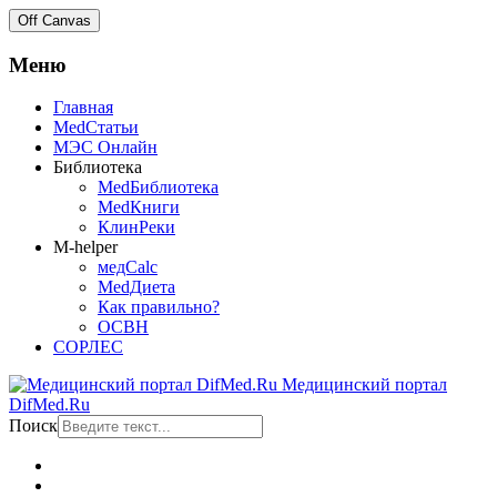
Off Canvas
Меню
Главная
MedСтатьи
МЭС Онлайн
Библиотека
MedБиблиотека
MedКниги
КлинРеки
M-helper
медCalc
MedДиета
Как правильно?
ОСВН
СОРЛЕС
Медицинский портал
DifMed.Ru
Поиск