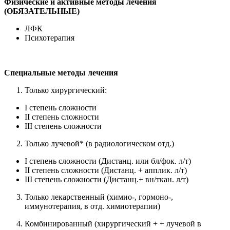
Физические и активные методы лечения
(ОБЯЗАТЕЛЬНЫЕ)
ЛФК
Психотерапия
Специальные методы лечения
Только хирургический:
I степень сложности
II степень сложности
III степень сложности
Только лучевой* (в радиологическом отд.)
I степень сложности (Дистанц. или бл/фок. л/т)
II степень сложности (Дистанц. + апплик. л/т)
III степень сложности (Дистанц.+ вн/ткан. л/т)
Только лекарственный (химио-, гормоно-,
иммунотерапия, в отд. химиотерапии)
Комбинированный (хирургический + + лучевой в