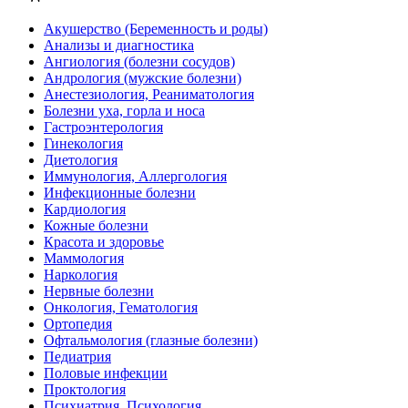
Акушерство (Беременность и роды)
Анализы и диагностика
Ангиология (болезни сосудов)
Андрология (мужские болезни)
Анестезиология, Реаниматология
Болезни уха, горла и носа
Гастроэнтерология
Гинекология
Диетология
Иммунология, Аллергология
Инфекционные болезни
Кардиология
Кожные болезни
Красота и здоровье
Маммология
Наркология
Нервные болезни
Онкология, Гематология
Ортопедия
Офтальмология (глазные болезни)
Педиатрия
Половые инфекции
Проктология
Психиатрия, Психология