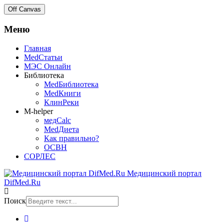
Off Canvas
Меню
Главная
MedСтатьи
МЭС Онлайн
Библиотека
MedБиблиотека
MedКниги
КлинРеки
M-helper
медCalc
MedДиета
Как правильно?
ОСВН
СОРЛЕС
Медицинский портал
DifMed.Ru
Поиск