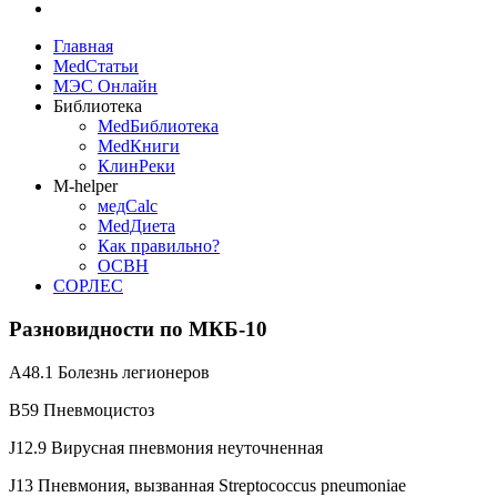
Главная
MedСтатьи
МЭС Онлайн
Библиотека
MedБиблиотека
MedКниги
КлинРеки
M-helper
медCalc
MedДиета
Как правильно?
ОСВН
СОРЛЕС
Разновидности по МКБ-10
A48.1 Болезнь легионеров
B59 Пневмоцистоз
J12.9 Вирусная пневмония неуточненная
J13 Пневмония, вызванная Streptococcus pneumoniae