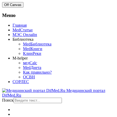
Off Canvas
Меню
Главная
MedСтатьи
МЭС Онлайн
Библиотека
MedБиблиотека
MedКниги
КлинРеки
M-helper
медCalc
MedДиета
Как правильно?
ОСВН
СОРЛЕС
Медицинский портал
DifMed.Ru
Поиск