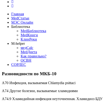
Главная
MedСтатьи
МЭС Онлайн
Библиотека
MedБиблиотека
MedКниги
КлинРеки
M-helper
медCalc
MedДиета
Как правильно?
ОСВН
СОРЛЕС
Разновидности по МКБ-10
A70 Инфекция, вызываемая Chlamydia psittaci
А74 Другие болезни, вызываемые хламидиями
А74.9 Хламидийная инфекция неуточненная. Хламидиоз БДУ