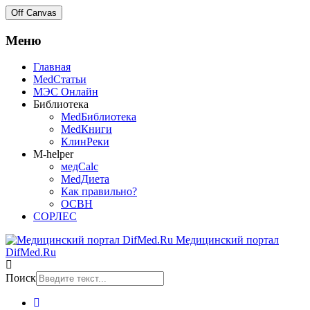
Off Canvas
Меню
Главная
MedСтатьи
МЭС Онлайн
Библиотека
MedБиблиотека
MedКниги
КлинРеки
M-helper
медCalc
MedДиета
Как правильно?
ОСВН
СОРЛЕС
Медицинский портал
DifMed.Ru
Поиск