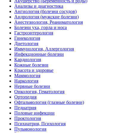
Акушерство (Беременность и роды)
Анализы и диагностика
Ангиология (болезни сосудов)
Андрология (мужские болезни)
Анестезиология, Реаниматология
Болезни уха, горла и носа
Гастроэнтерология
Гинекология
Диетология
Иммунология, Аллергология
Инфекционные болезни
Кардиология
Кожные болезни
Красота и здоровье
Маммология
Наркология
Нервные болезни
Онкология, Гематология
Ортопедия
Офтальмология (глазные болезни)
Педиатрия
Половые инфекции
Проктология
Психиатрия, Психология
Пульмонология