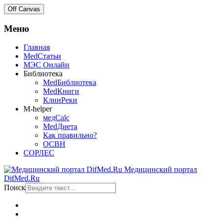
Off Canvas
Меню
Главная
MedСтатьи
МЭС Онлайн
Библиотека
MedБиблиотека
MedКниги
КлинРеки
M-helper
медCalc
MedДиета
Как правильно?
ОСВН
СОРЛЕС
Медицинский портал
DifMed.Ru
Поиск