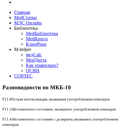
Главная
MedСтатьи
МЭС Онлайн
Библиотека
MedБиблиотека
MedКниги
КлинРеки
M-helper
медCalc
MedДиета
Как правильно?
ОСВН
СОРЛЕС
Разновидности по МКБ-10
F11.0Острая интоксикация, вызванная употреблением опиоидов
F11.3Абстинентное состояние, вызванное употреблением опиоидов
F11.4Абстинентное состояние с делирием, вызванное употреблением
опиоидов