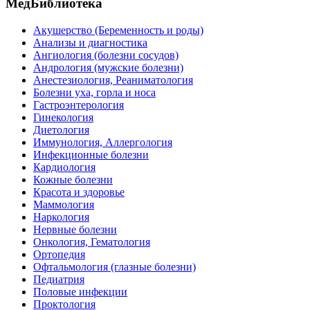
МедБиблиотека
Акушерство (Беременность и роды)
Анализы и диагностика
Ангиология (болезни сосудов)
Андрология (мужские болезни)
Анестезиология, Реаниматология
Болезни уха, горла и носа
Гастроэнтерология
Гинекология
Диетология
Иммунология, Аллергология
Инфекционные болезни
Кардиология
Кожные болезни
Красота и здоровье
Маммология
Наркология
Нервные болезни
Онкология, Гематология
Ортопедия
Офтальмология (глазные болезни)
Педиатрия
Половые инфекции
Проктология