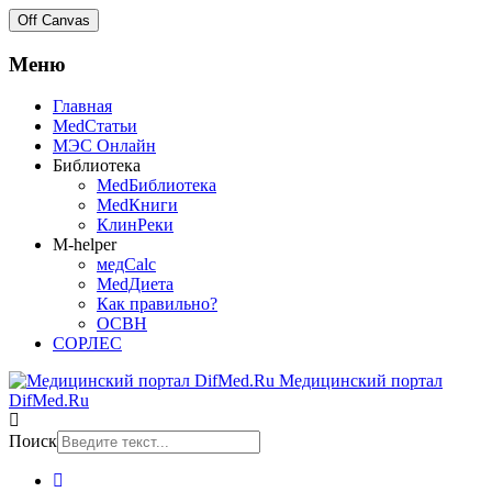
Off Canvas
Меню
Главная
MedСтатьи
МЭС Онлайн
Библиотека
MedБиблиотека
MedКниги
КлинРеки
M-helper
медCalc
MedДиета
Как правильно?
ОСВН
СОРЛЕС
Медицинский портал
DifMed.Ru
Поиск