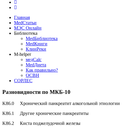
Главная
MedСтатьи
МЭС Онлайн
Библиотека
MedБиблиотека
MedКниги
КлинРеки
M-helper
медCalc
MedДиета
Как правильно?
ОСВН
СОРЛЕС
Разновидности по МКБ-10
K86.0 Хронический панкреатит алкогольной этиологии
K86.1 Другие хронические панкреатиты
K86.2 Киста поджелудочной железы