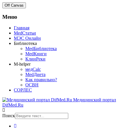
Off Canvas
Меню
Главная
MedСтатьи
МЭС Онлайн
Библиотека
MedБиблиотека
MedКниги
КлинРеки
M-helper
медCalc
MedДиета
Как правильно?
ОСВН
СОРЛЕС
Медицинский портал
DifMed.Ru
Поиск