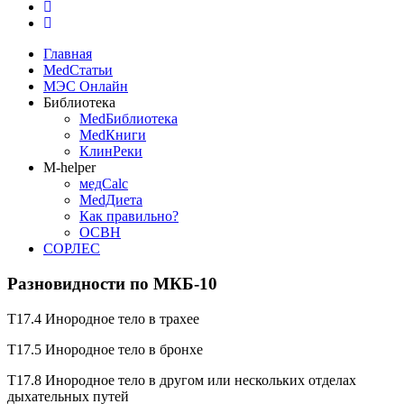
Главная
MedСтатьи
МЭС Онлайн
Библиотека
MedБиблиотека
MedКниги
КлинРеки
M-helper
медCalc
MedДиета
Как правильно?
ОСВН
СОРЛЕС
Разновидности по МКБ-10
T17.4 Инородное тело в трахее
T17.5 Инородное тело в бронхе
T17.8 Инородное тело в другом или нескольких отделах
дыхательных путей